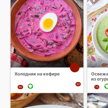
Холодник на кефире
Освежа
из огур