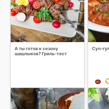
А ты готов к сезону
Суп-гу
шашлыков? Гриль-тест