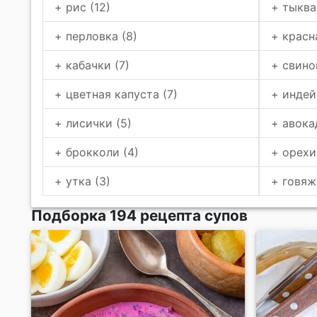
+ рис (12)
+ тыква 
+ перловка (8)
+ красн
+ кабачки (7)
+ свино
+ цветная капуста (7)
+ индей
+ лисички (5)
+ авока
+ брокколи (4)
+ орехи
+ утка (3)
+ говяж
Подборка 194 рецепта супов