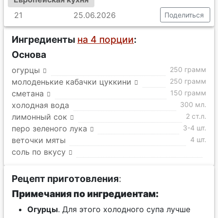
21
25.06.2026
Поделиться
Ингредиенты
на 4 порции
:
Основа
огурцы
250 грамм
молоденькие кабачки цуккини
250 грамм
сметана
150 грамм
холодная вода
300 мл.
лимонный сок
2 ст.л.
перо зеленого лука
3-4 шт.
веточки мяты
4 шт.
соль по вкусу
Рецепт приготовления
:
Примечания по ингредиентам:
Огурцы
. Для этого холодного супа лучше