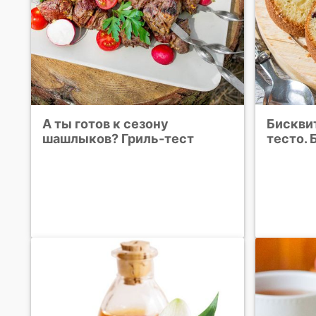
А ты готов к сезону
Бискви
шашлыков? Гриль-тест
тесто. 