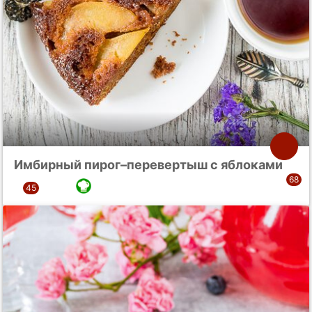
Имбирный пирог–перевертыш с яблоками