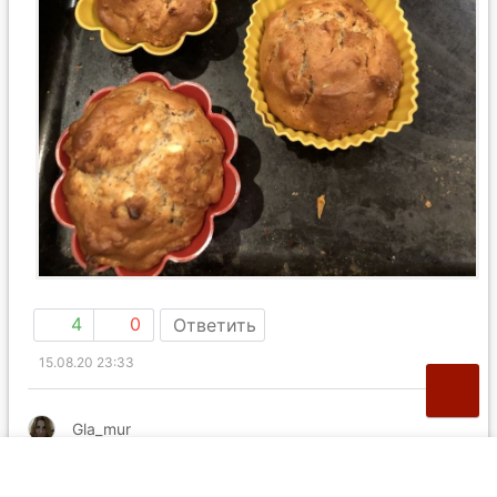
4
0
Ответить
15.08.20 23:33
Gla_mur
Очень вкусные влажные и сочные кексы – идеальная
альтернатива шарлотке! В следующий раз ещё корично-