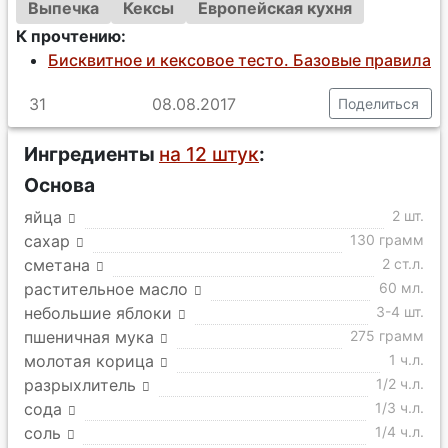
Выпечка
Кексы
Европейская кухня
К прочтению:
Бисквитное и кексовое тесто. Базовые правила
31
08.08.2017
Поделиться
Ингредиенты
на 12 штук
:
Основа
яйца
2 шт.
сахар
130 грамм
сметана
2 ст.л.
растительное масло
60 мл.
небольшие яблоки
3-4 шт.
пшеничная мука
275 грамм
молотая корица
1 ч.л.
разрыхлитель
1/2 ч.л.
сода
1/3 ч.л.
соль
1/4 ч.л.