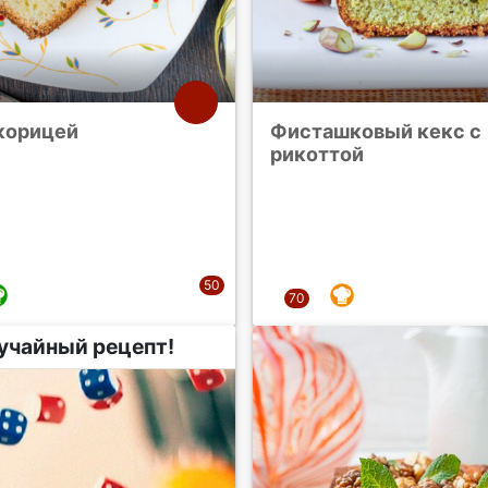
 корицей
Фисташковый кекс с
рикоттой
учайный рецепт!