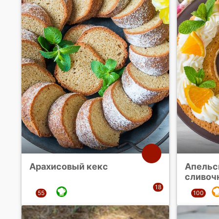
Арахисовый кекс
Апельс
сливоч