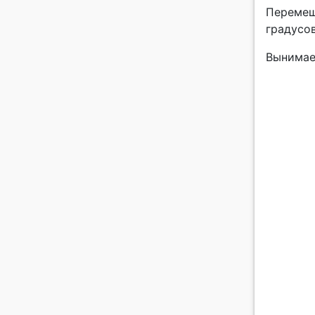
Перемеш
градусов
Вынимае