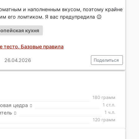
роматным и наполненным вкусом, поэтому крайне
им его ломтиком. Я вас предупредила 😉
опейская кухня
е тесто. Базовые правила
26.04.2026
Поделиться
180 грамм
овая цедра
1 ст.л.
итель
1 ч.л.
120 грамм