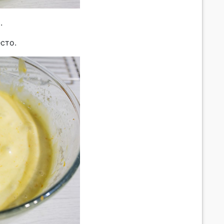
.
сто.