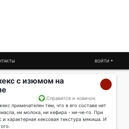
НТАКТЫ
ВОЙТИ
екс с изюмом на
ле
т
Справится и новичок
екс примечателен тем, что в его составе нет
масла, ни молока, ни кефира - ни-че-го. При
с и характерная кексовая текстура мякиша. И
ого.