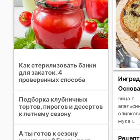
Как стерилизовать банки
для закаток. 4
Ингре
проверенных способа
Основ
яйца
Подборка клубничных
тортов, пирогов и десертов
апельси
к летнему сезону
оливков
мука
А ты готов к сезону
Рецепт