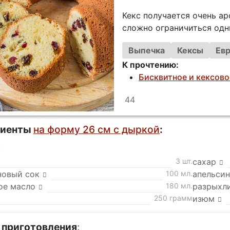
Кекс получается очень а
сложно ограничиться одн
Выпечка
Кексы
Евр
К прочтению:
Бисквитное и кексово
44
диенты
на форму 26 см с дыркой
:
а
3 шт.
сахар
новый сок
100 мл.
апельсин
ое масло
180 мл.
разрыхл
250 грамм
изюм
 приготовления
: