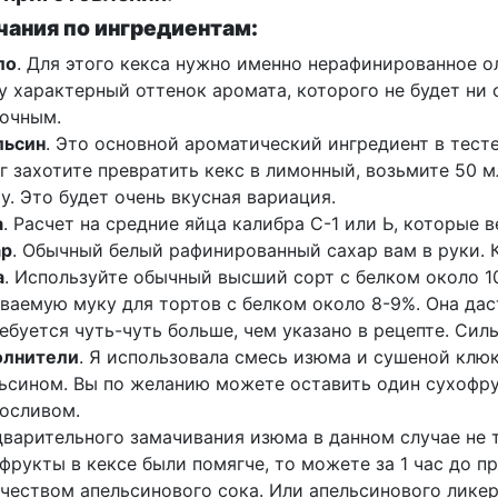
ания по ингредиентам:
ло
. Для этого кекса нужно именно нерафинированное ол
у характерный оттенок аромата, которого не будет ни
очным.
льсин
. Это основной ароматический ингредиент в тесте 
г захотите превратить кекс в лимонный, возьмите 50 
у. Это будет очень вкусная вариация.
а
. Расчет на средние яйца калибра С-1 или Ь, которые в
ар
. Обычный белый рафинированный сахар вам в руки. 
а
. Используйте обычный высший сорт с белком около 1
ваемую муку для тортов с белком около 8-9%. Она дас
ебуется чуть-чуть больше, чем указано в рецепте. Силь
олнители
. Я использовала смесь изюма и сушеной клюк
ьсином. Вы по желанию можете оставить один сухофру
осливом.
варительного замачивания изюма в данном случае не т
фрукты в кексе были помягче, то можете за 1 час до 
чеством апельсинового сока. Или апельсинового ликер