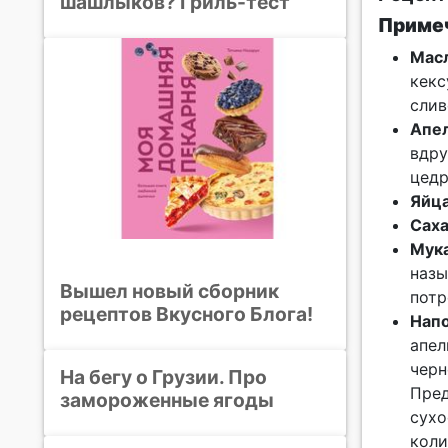
шашлыков? Гриль-тест
Примеч
Мас
кекс
слив
Апе
вдру
цедр
Яйц
Сах
Мук
назы
Вышел новый сборник
потр
рецептов Вкусного Блога!
Нап
апел
черн
На бегу о Грузии. Про
Пред
замороженные ягоды
сухо
коли