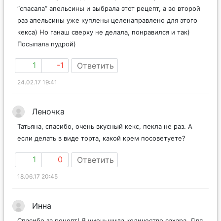
“спасала” апельсины и выбрала этот рецепт, а во второй
раз апельсины уже куплены целенаправлено для этого
кекса) Но ганаш сверху не делала, понравился и так)
Посыпала пудрой)
1
-1
Ответить
24.02.17 19:41
Леночка
Татьяна, спасибо, очень вкусный кекс, пекла не раз. А
если делать в виде торта, какой крем посоветуете?
1
0
Ответить
18.06.17 20:45
Инна
Спасибо за рецепт! Я уменьшила количество сахара. Для