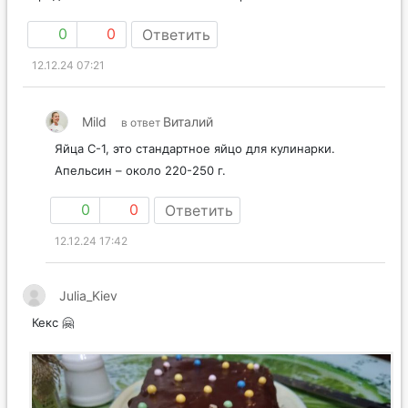
0
0
Ответить
12.12.24 07:21
Mild
Виталий
в ответ
Яйца С-1, это стандартное яйцо для кулинарки.
Апельсин – около 220-250 г.
0
0
Ответить
12.12.24 17:42
Julia_Kiev
Кекс 🤗