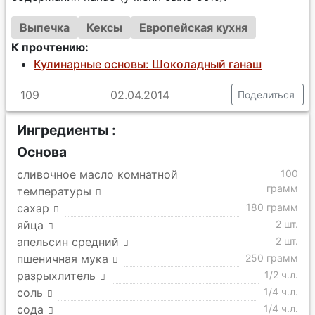
Выпечка
Кексы
Европейская кухня
К прочтению:
Кулинарные основы: Шоколадный ганаш
109
02.04.2014
Поделиться
Ингредиенты :
Основа
сливочное масло комнатной
100
грамм
температуры
сахар
180 грамм
яйца
2 шт.
апельсин средний
2 шт.
пшеничная мука
250 грамм
разрыхлитель
1/2 ч.л.
соль
1/4 ч.л.
сода
1/4 ч.л.