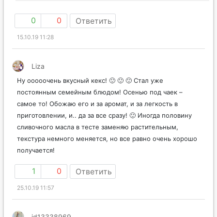
0
0
Ответить
15.10.19 11:28
Liza
Ну ооооочень вкусный кекс! 🙂 🙂 🙂 Стал уже
постоянным семейным блюдом! Осенью под чаек –
самое то! Обожаю его и за аромат, и за легкость в
приготовлении, и.. да за все сразу! 🙂 Иногда половину
сливочного масла в тесте заменяю растительным,
текстура немного меняется, но все равно очень хорошо
получается!
1
0
Ответить
25.10.19 11:57
id13338969