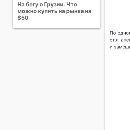
На бегу о Грузии. Что
можно купить на рынке на
$50
По одном
ст.л. а
и замеш