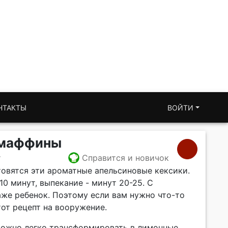
НТАКТЫ
ВОЙТИ
 маффины
т
Справится и новичок
товятся эти ароматные апельсиновые кексики.
10 минут, выпекание - минут 20-25. С
аже ребенок. Поэтому если вам нужно что-то
тот рецепт на вооружение.
ожно легко трансформировать в лимонные,