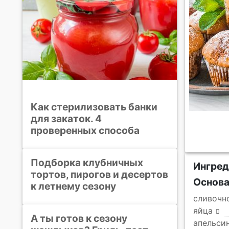
Как стерилизовать банки
для закаток. 4
проверенных способа
Подборка клубничных
Ингре
тортов, пирогов и десертов
Основ
к летнему сезону
сливочн
яйца
А ты готов к сезону
апельси