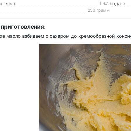
итель
1 ч.л.
сода
250 грамм
 приготовления
:
ое масло взбиваем с сахаром до кремообразной конси