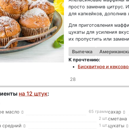
просто заменив цитрус. И
для капкейков, дополнив
Для приготовления маффи
цукаты для усиления вкус
их пропустить или замени
Выпечка
Американска
К прочтению:
Бисквитное и кексово
28
диенты
на 12 штук
:
а
ое масло
65 грамм
сахар
2 шт.
сметана
н средний
1 шт.
цукаты