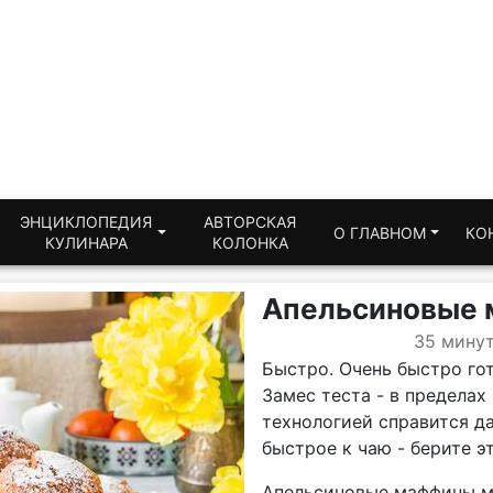
ЭНЦИКЛОПЕДИЯ
АВТОРСКАЯ
О ГЛАВНОМ
КО
КУЛИНАРА
КОЛОНКА
Апельсиновые
35 мину
Быстро. Очень быстро го
Замес теста - в пределах 
технологией справится д
быстрое к чаю - берите э
Апельсиновые маффины м