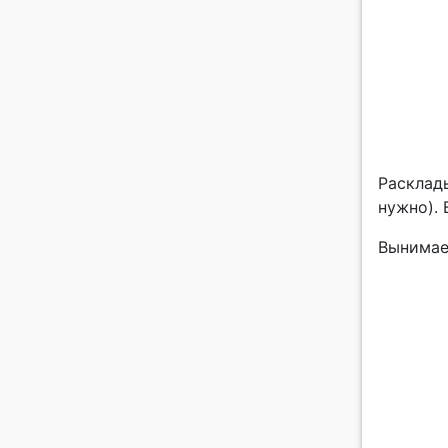
Расклад
нужно). 
Вынимае