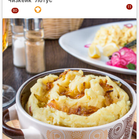
Чизкейк “Лотус”