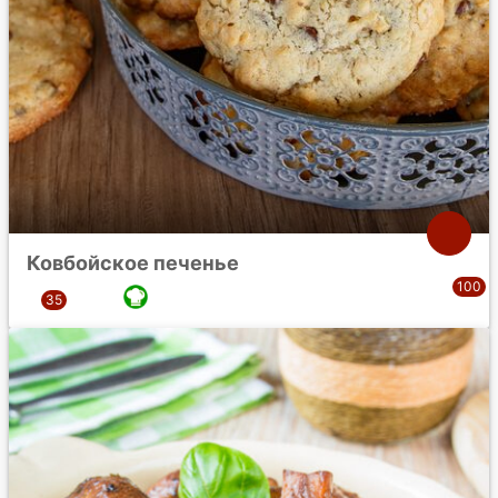
Ковбойское печенье