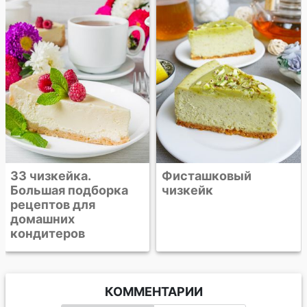
Чизкейк с
"Нутеллой"
Фисташковый
чизкейк
КОММЕНТАРИИ