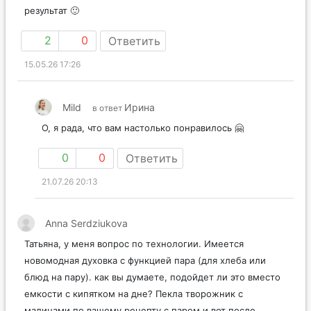
результат 🙂
2
0
Ответить
15.05.26 17:26
Mild
Ирина
в ответ
О, я рада, что вам настолько понравилось 🤗
0
0
Ответить
21.07.26 20:13
Anna Serdziukova
Татьяна, у меня вопрос по технологии. Имеется
новомодная духовка с функцией пара (для хлеба или
блюд на пару). как вы думаете, подойдет ли это вместо
емкости с кипятком на дне? Пекла творожник с
малинами по вашему рецепту с паром и вот после