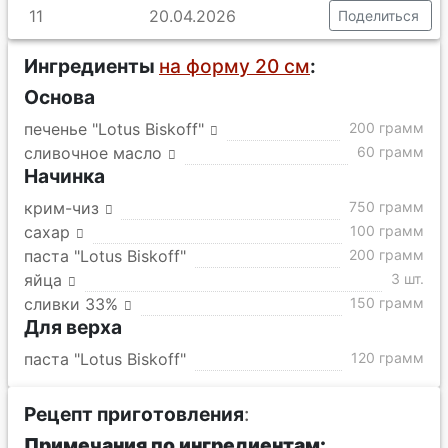
11
20.04.2026
Поделиться
Ингредиенты
на форму 20 см
:
Основа
печенье "Lotus Biskoff"
200 грамм
сливочное масло
60 грамм
Начинка
крим-чиз
750 грамм
сахар
100 грамм
паста "Lotus Biskoff"
200 грамм
яйца
3 шт.
сливки 33%
150 грамм
Для верха
паста "Lotus Biskoff"
120 грамм
Рецепт приготовления
:
Примечания по ингредиентам: