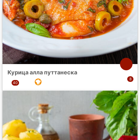
Курица алла путтанеска