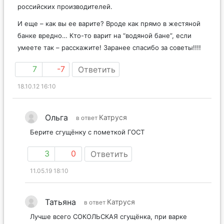
ее не встретила. Поэтому вопрос, скорее, о сгущенке
российских производителей.
И еще – как вы ее варите? Вроде как прямо в жестяной
банке вредно… Кто-то варит на “водяной бане”, если
умеете так – расскажите! Заранее спасибо за советы!!!!
7
-7
Ответить
18.10.12 16:10
Ольга
Катруся
в ответ
Берите сгущёнку с пометкой ГОСТ
3
0
Ответить
11.05.19 18:10
Татьяна
Катруся
в ответ