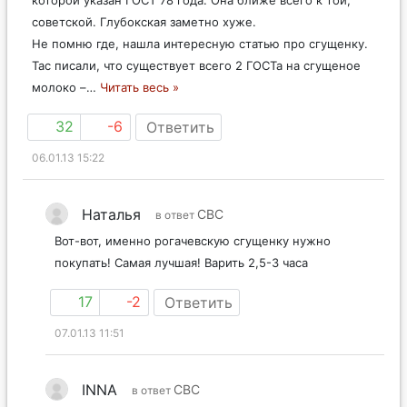
которой указан ГОСТ 78 года. Она ближе всего к той,
советской. Глубокская заметно хуже.
Не помню где, нашла интересную статью про сгущенку.
Тас писали, что существует всего 2 ГОСТа на сгущеное
молоко –
…
Читать весь »
32
-6
Ответить
06.01.13 15:22
Наталья
СВС
в ответ
Вот-вот, именно рогачевскую сгущенку нужно
покупать! Самая лучшая! Варить 2,5-3 часа
17
-2
Ответить
07.01.13 11:51