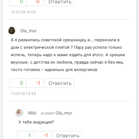
0
0
Ответить
15.02.18 15:03
Gla_mur
А я разжилась советской орешницец и… переехала в
дом с электрической плитой ? Пару раз успела только
испечь, теперь надо к маме ездить для этого. А орешки
вкусные, с детства их любила, правда сейчас я без яиц
тесто готовлю – идеально для аллергиков
0
-1
Ответить
11.03.19 13:33
Mild
Gla_mur
в ответ
У тебя индукция?