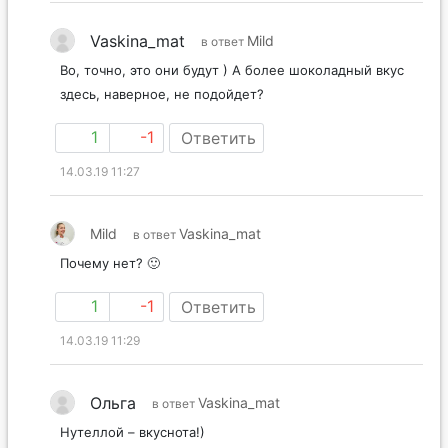
Vaskina_mat
Mild
в ответ
Во, точно, это они будут ) А более шоколадный вкус
здесь, наверное, не подойдет?
1
-1
Ответить
14.03.19 11:27
Mild
Vaskina_mat
в ответ
Почему нет? 🙂
1
-1
Ответить
14.03.19 11:29
Ольга
Vaskina_mat
в ответ