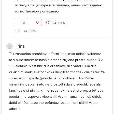
орешки и должны быть в меру твердые. На мой
взгляд, в рецептуре все отлично, очень часто делаю
их по Таниному описанию
6
0
Ответить
19.09.14 16:35
Irina
Tak zahotelos oreshkov, a formi net, chto delat? Nakonez-
to v supermarkete nashla oreshnizu, ona prosto super: 3 v
1: 3 siemnie plastinki: dlia oreshkov, dlia vafel i 3-ia dlia
vsiakih mishek, zvetochkov i drugih formochek dlia detei! Ya
i oreshkov napekla (pravda ushlo 2 chasa!!! A s 2-mia
malenkimi detkami eto ne prosto!) i daje oladushki sdelala
tam, i daje sirniki, t. k. moi rebenok ne est tvorog, a tut oba
poedali, ne yspevala vipekat!!! Vsem mamam pomoj, chtob
detki eli. Dostatochno pofantazirovat – i oni siti!!!! Vsem