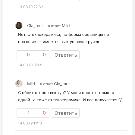
1
-1
Ответить
13.03.19 22:32
Gla_mur
Mild
в ответ
Нет, стеклокерамика, но форма орешницы не
позволяет – имеется выступ возле ручек
0
0
Ответить
14.03.19 07:39
Mild
Gla_mur
в ответ
С обеих сторон выступ? У меня просто только с
одной. И тоже стеклокерамика. И все получается 🙂
1
0
Ответить
14.03.19 11:13