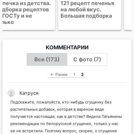
121 рецепт печенья
Что испечь на
на любой вкус.
выходных. 27 идей
Большая подборка
интересной выпечки
- от печенья до
пирогов
КОММЕНТАРИИ
Все (173)
С фото (7)
← Ранее
1
2
Катруся
Подскажите, пожалуйста, кто-нибудь сгущенку без
растительных добавок, которая в вареном виде
получается настоящая, как в детстве? Видела Татьянины
рекомендации по белорусской сгущенке, только у нас