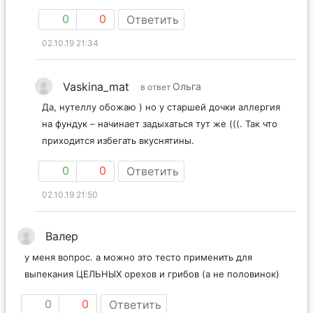
Нутеллой – вкуснота!)
0
0
Ответить
02.10.19 21:34
Vaskina_mat
Ольга
в ответ
Да, нутеллу обожаю ) но у старшей дочки аллергия
на фундук – начинает задыхаться тут же (((. Так что
приходится избегать вкуснятины.
0
0
Ответить
02.10.19 21:50
Валер
у меня вопрос. а можно это тесто применить для
выпекания ЦЕЛЬНЫХ орехов и грибов (а не половинок)