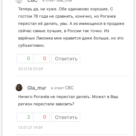
СВС
Gla_mur
в ответ
Теперь да, не хуже. Обе одинаково хорошие. С
гостом 78 года не сравнить, конечно, но Рогачев
перестал её делать, увы. А из имеющихся в продаже
сейчас самые лучшие, в России так точно. Из
варёных Лакомка мне нравится даже больше, но это
субъективно.
0
0
Ответить
23.12.19 23:09
Gla_mur
СВС
в ответ
Ничего Рогачёв не перестал делать. Может в Ваш
регион перестали завозить?
3
0
Ответить
13.01.21 14:54