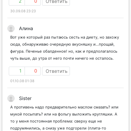
2
0
Ответить
30.09.08 23:23
Алина
Вот уже который раз пытаюсь сесть на диету, но захожу
сюда, обнаруживаю очередную вкусняшку и…прощай,
фигура. Печенье обалденное! но, как и предполагалось
чуть выше, до утра от него почти ничего не осталось.
1
0
Ответить
01.10.08 01:38
Sister
А противень надо предварительно маслом смазать? или
мукой посыпать? или на фольгу выложить кругляшки. А
то у меня постоянная проблема: сверху еще не
подрумянились, а снизу уже подгорели (плита-то