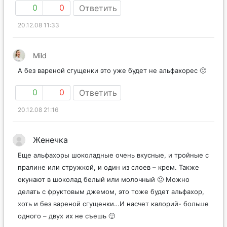
0
0
Ответить
20.12.08 11:33
Mild
А без вареной сгущенки это уже будет не альфахорес 🙁
0
0
Ответить
20.12.08 21:16
Женечка
Еще альфахоры шоколадные очень вкусные, и тройные с
пралине или стружкой, и один из слоев – крем. Также
окунают в шоколад белый или молочный 🙂 Можно
делать с фруктовым джемом, это тоже будет альфахор,
хоть и без вареной сгущенки…И насчет калорий- больше
одного – двух их не съешь 🙂