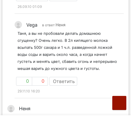
26.09.10 01:09
Vega
Неня
в ответ
Таня, а вы не пробовали делать домашнюю
сгущенку? Очень легко. В 2л кипящего молока
всыпать 500г сахара и 1 ч.л. разведенной ложкой
воды соды и варить около часа, а когда начнет
густеть и менять цвет, сбавить огонь и непрерывно
мешая варить до нужного цвета и густоты.
0
0
Ответить
29.11.10 16:20
Неня
Очень рада, что через комментарии вышла на это
печенье. Очень вкусное. Правда, удивило, что в