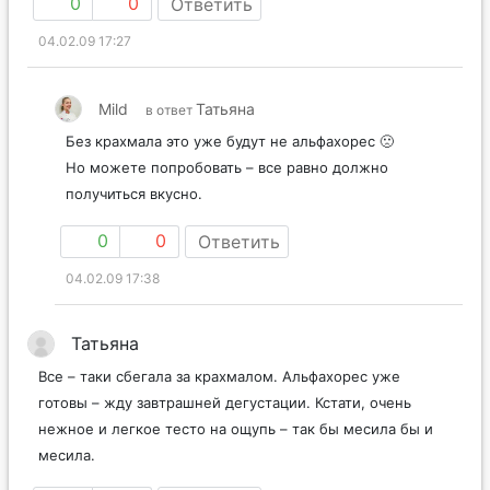
0
0
Ответить
04.02.09 17:27
Mild
Татьяна
в ответ
Без крахмала это уже будут не альфахорес 🙁
Но можете попробовать – все равно должно
получиться вкусно.
0
0
Ответить
04.02.09 17:38
Татьяна
Все – таки сбегала за крахмалом. Альфахорес уже
готовы – жду завтрашней дегустации. Кстати, очень
нежное и легкое тесто на ощупь – так бы месила бы и
месила.