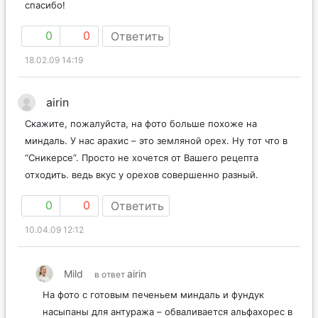
спасибо!
0
0
Ответить
18.02.09 14:19
airin
Скажите, пожалуйста, на фото больше похоже на
миндаль. У нас арахис – это земляной орех. Ну тот что в
“Сникерсе”. Просто не хочется от Вашего рецепта
отходить. ведь вкус у орехов совершенно разный.
0
0
Ответить
10.04.09 12:12
Mild
airin
в ответ
На фото с готовым печеньем миндаль и фундук
насыпаны для антуража – обваливается альфахорес в