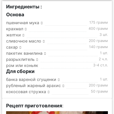
Ингредиенты :
Основа
пшеничная мука
175 грамм
крахмал
400 грамм
желтки
3 шт.
сливочное масло
200 грамм
сахар
140 грамм
пакетик ванилина
1 шт.
разрыхлитель
2 ч.л.
ром или коньяк
3-4 ст.л.
Для сборки
банка вареной сгущенки
1 шт.
рубленый жареный арахис
200 грамм
кокосовая стружка
50 грамм
Рецепт приготовления
: