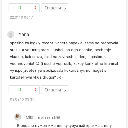
0
0
Ответить
22.01.10 08:17
Yana
spasibo za legkiy recept. vchera napekla. sama ne probovala
srazu, a vot mug srazu kushal. po ego ocenke, pechenje
vkusno, kak srazu, tak i na zavtrashnij denj. spasibo za
vdohnovenie! 😉 (i esche voprosik, kakoy konkretno krahmal
vy ispoljzuete? ya ispoljzovala kukuruznyj, no moget s
kartofeljnym vkus drugoj? ;-))
0
0
Ответить
09.09.10 09:31
Mild
Yana
в ответ
В идеале нужен именно кукурузный крахмал, но у