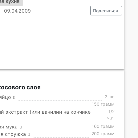
я кухня
09.04.2009
Поделиться
косового слоя
яйцо
2 шт.
150 грамм
й экстракт (или ванилин на кончике
1/2
ч.л.
ая мука
160 грамм
ая стружка
200 грамм