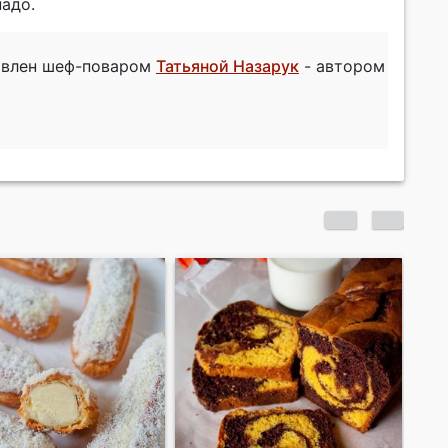
надо.
товлен шеф-поваром
Татьяной Назарук
- автором
Шоколадное
Пе
пирожное с вишней
"Ш
за