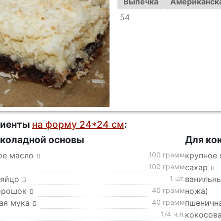
Выпечка
Американска
54
диенты
на форму 24*24 см
:
коладной основы
Для ко
ое масло
100 грамм
крупное 
100 грамм
сахар
 яйцо
1 шт.
ванильны
орошок
40 грамм
ножа)
ая мука
40 грамм
пшеничн
1/4 ч.л.
кокосов