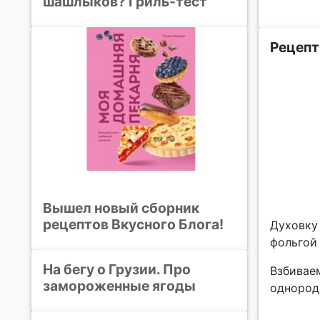
шашлыков? Гриль-тест
Рецепт
Вышел новый сборник
рецептов Вкусного Блога!
Духовку
фольгой
На бегу о Грузии. Про
Взбиваем
замороженные ягоды
однород