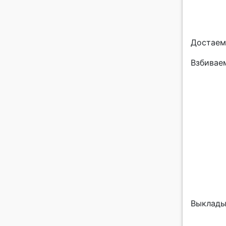
Достаем
Взбивае
Выклады