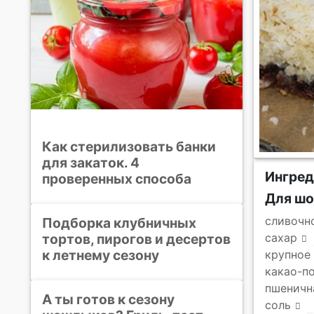
Как стерилизовать банки
для закаток. 4
Ингре
проверенных способа
Для шо
сливочн
Подборка клубничных
тортов, пирогов и десертов
сахар
к летнему сезону
крупное
какао-п
пшеничн
А ты готов к сезону
соль