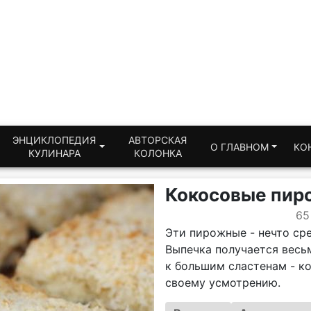
ЭНЦИКЛОПЕДИЯ
АВТОРСКАЯ
О ГЛАВНОМ
КО
КУЛИНАРА
КОЛОНКА
Кокосовые пир
65
Эти пирожные - нечто ср
Выпечка получается весьм
к большим сластенам - к
своему усмотрению.