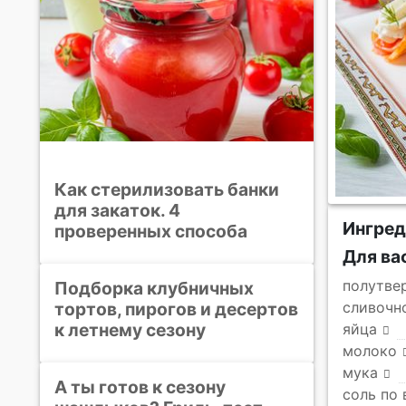
Как стерилизовать банки
для закаток. 4
Ингре
проверенных способа
Для ва
полутве
Подборка клубничных
тортов, пирогов и десертов
сливочн
к летнему сезону
яйца
молоко
мука
А ты готов к сезону
соль по 