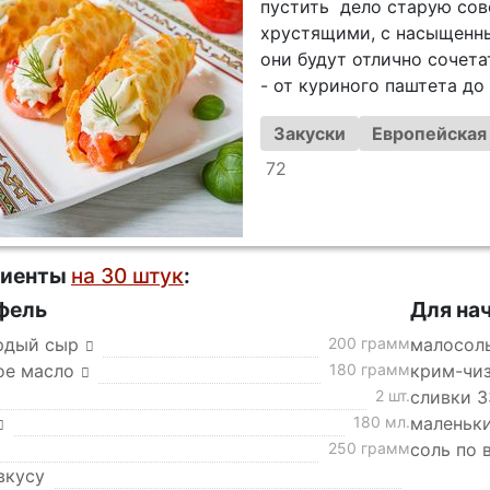
пустить дело старую сов
хрустящими, с насыщенны
они будут отлично сочет
- от куриного паштета до
Закуски
Европейская
72
диенты
на 30 штук
:
фель
Для на
рдый сыр
200 грамм
малосол
ое масло
180 грамм
крим-чи
2 шт.
сливки 
180 мл.
маленьки
250 грамм
соль по 
вкусу