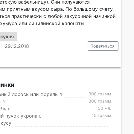
етскую вафельницу). Они получаются
м приятным вкусом сыра. По большому счету,
аться практически с любой закусочной начинкой
 хумуса или сицилийской капонаты.
 кухня
29.12.2018
Поделиться
чинки
ьный лосось или форель
300 грамм
з
300 грамм
33%
150 мл.
й пучок укропа
15 грамм
вкусу