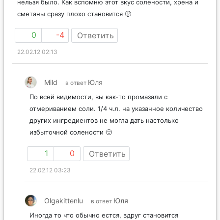
нельзя было. Как вспомню этот вкус солености, хрена и
сметаны сразу плохо становится 🙁
0
-4
Ответить
22.02.12 02:13
Mild
Юля
в ответ
По всей видимости, вы как-то промазали с
отмериванием соли. 1/4 ч.л. на указанное количество
других ингредиентов не могла дать настолько
избыточной солености 🙁
1
0
Ответить
22.02.12 03:23
Olgakittenlu
Юля
в ответ
Иногда то что обычно естся, вдруг становится