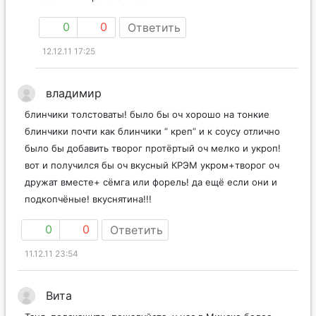
0
0
Ответить
12.12.11 17:25
владимир
блинчики толстоваты! было бы оч хорошо на тонкие
блинчики почти как блинчики ” креп” и к соусу отлично
было бы добавить творог протёртый оч мелко и укроп!
вот и получился бы оч вкусный КРЭМ укром+творог оч
дружат вместе+ сёмга или форель! да ещё если они и
подкопчёные! вкуснятина!!!
0
0
Ответить
11.12.11 23:54
Вита