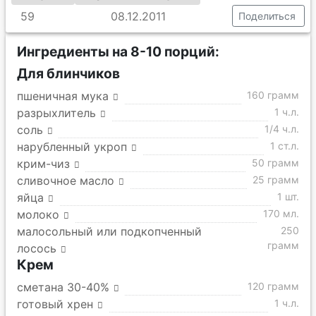
59
08.12.2011
Поделиться
Ингредиенты на 8-10 порций:
Для блинчиков
пшеничная мука
160 грамм
разрыхлитель
1 ч.л.
соль
1/4 ч.л.
нарубленный укроп
1 ст.л.
крим-чиз
50 грамм
сливочное масло
25 грамм
яйца
1 шт.
молоко
170 мл.
малосольный или подкопченный
250
грамм
лосось
Крем
сметана 30-40%
120 грамм
готовый хрен
1 ч.л.