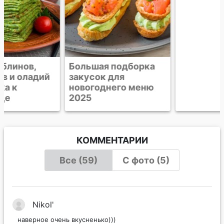
Большая подборка
Мини-бутерброды с
закусок для
лососем и кремом
новогоднего меню
из хрена
2025
КОММЕНТАРИИ
Все (59)
С фото (5)
Nikol'
наверное очень вкусненько)))