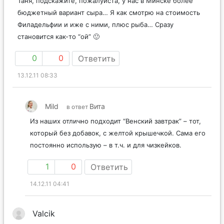
Таня, подскажите, пожалуйста, у нас в Минске более
бюджетный вариант сыра… Я как смотрю на стоимость
Филадельфии и иже с ними, плюс рыба… Сразу
становится как-то “ой” 🙂
0
0
Ответить
13.12.11 08:33
Mild
Вита
в ответ
Из наших отлично подходит “Венский завтрак” – тот,
который без добавок, с желтой крышечкой. Сама его
постоянно использую – в т.ч. и для чизкейков.
1
0
Ответить
14.12.11 04:41
Valcik