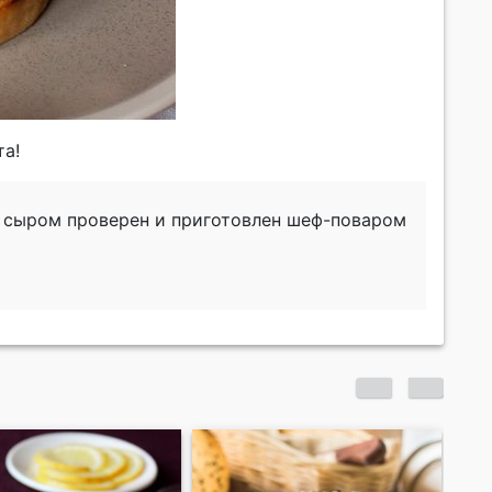
та!
м сыром проверен и приготовлен шеф-поваром
Веррины из лосося,
Пр
сливочного сыра и
сл