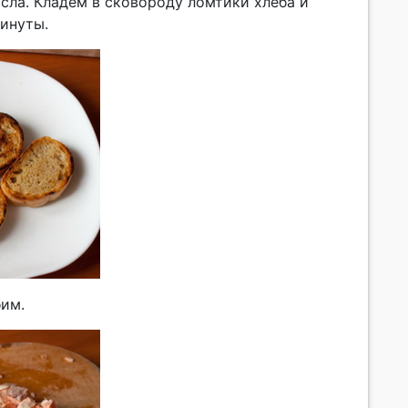
асла. Кладем в сковороду ломтики хлеба и
инуты.
бим.