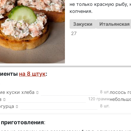
не только красную рыбу,
копчения.
Закуски
Итальянская 
27
диенты
на 8 штук
:
а
ие куски хлеба
8 шт.
лосось г
з
120 грамм
небольшо
огурца
8 шт.
 приготовления
: