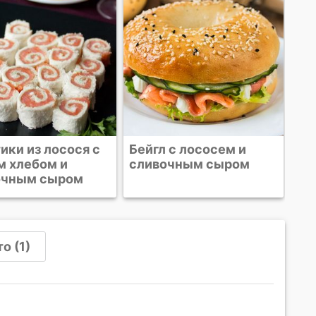
авокадо
ло
 с лососем и
очным сыром
о (1)