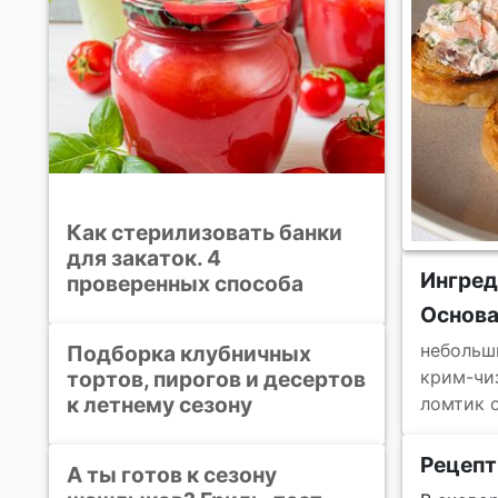
Как стерилизовать банки
для закаток. 4
Ингре
проверенных способа
Основ
небольш
Подборка клубничных
тортов, пирогов и десертов
крим-чи
к летнему сезону
ломтик 
Рецепт
А ты готов к сезону