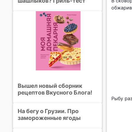
шашлыков? Гриль-тест
В сковор
обжарив
Вышел новый сборник
рецептов Вкусного Блога!
Рыбу ра
На бегу о Грузии. Про
замороженные ягоды