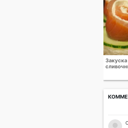
Закуска из лосося со
Террин и
сливочным сыром
белой р
сливоч
КОММЕ