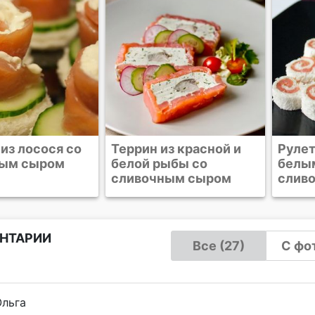
з красной и
Рулетики из лосося с
Бейгл
ыбы со
белым хлебом и
слив
ным сыром
сливочным сыром
НТАРИИ
Все (27)
С фот
Ольга