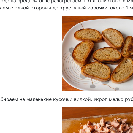
оде на среднем огне разогреваем 1 ст.л. оливкового м
аем с одной стороны до хрустящей корочки, около 1 м
збираем на маленькие кусочки вилкой. Укроп мелко ру