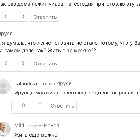
ак раз дома лежит чиабатта, сегодня приготовлю эту з
0
0
Ответить
Ируся
 я думала, что легче готовить не стало потому, что у Ва
на самом деле как? Жить еще можно??
0
0
Ответить
Ируся
calandiva
в ответ
Ируся,в магазинах всего хватает,цены выросли в 2
0
0
Ответить
Mild
Ируся
в ответ
Жить еще можно.