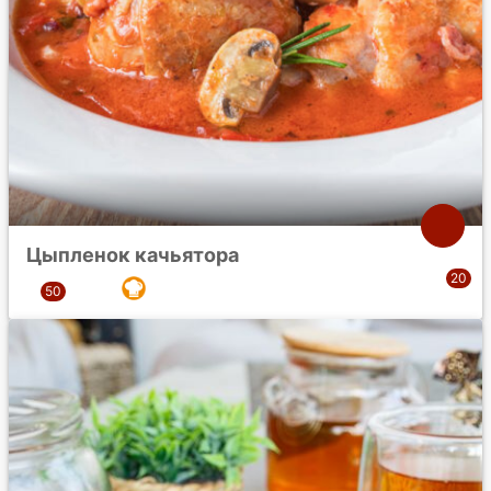
Цыпленок качьятора