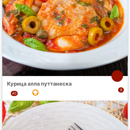
Курица алла путтанеска