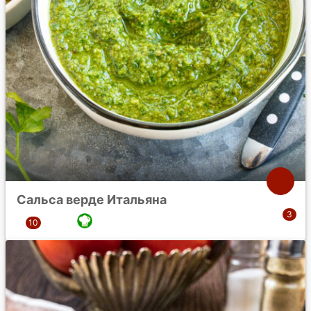
Сальса верде Итальяна