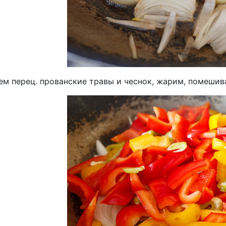
м перец. прованские травы и чеснок, жарим, помешива