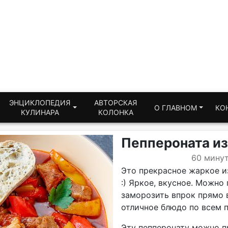
ЭНЦИКЛОПЕДИЯ
АВТОРСКАЯ
О ГЛАВНОМ
КО
КУЛИНАРА
КОЛОНКА
Пеппероната из
60 мину
Это прекрасное жаркое и
:) Яркое, вкусное. Можно 
заморозить впрок прямо в
отличное блюдо по всем 
Эту пепперонату можно п