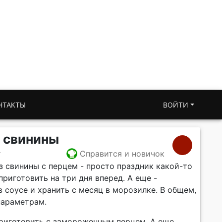
НТАКТЫ
ВОЙТИ
 свинины
т
Справится и новичок
з свинины с перцем - просто праздник какой-то
приготовить на три дня вперед. А еще -
 соусе и хранить с месяц в морозилке. В общем,
параметрам.
риготовить с замороженным перцем. А еще