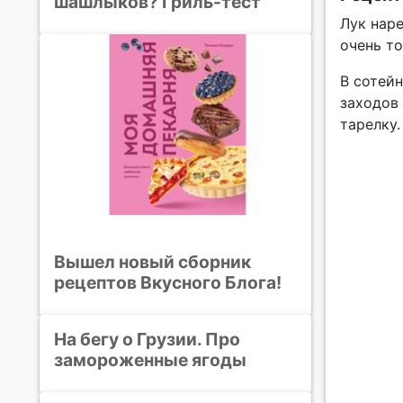
шашлыков? Гриль-тест
Лук нар
очень т
В сотейн
заходов
тарелку.
Вышел новый сборник
рецептов Вкусного Блога!
На бегу о Грузии. Про
замороженные ягоды