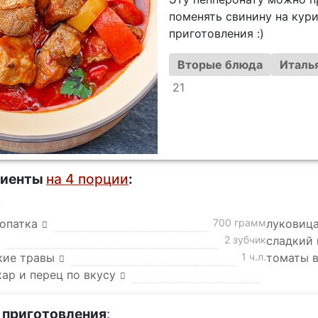
поменять свинину на кури
приготовления :)
Вторые блюда
Италья
21
диенты
на 4 порции
:
а
лопатка
700 грамм
луковица
2 зубчик
сладкий 
кие травы
1 ч.л.
томаты в
хар и перец по вкусу
 приготовления
: