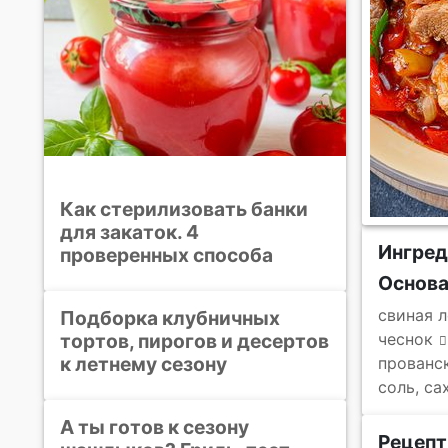
Как стерилизовать банки
для закаток. 4
Ингре
проверенных способа
Основ
свиная 
Подборка клубничных
тортов, пирогов и десертов
чеснок
к летнему сезону
прованс
соль, са
А ты готов к сезону
Рецепт