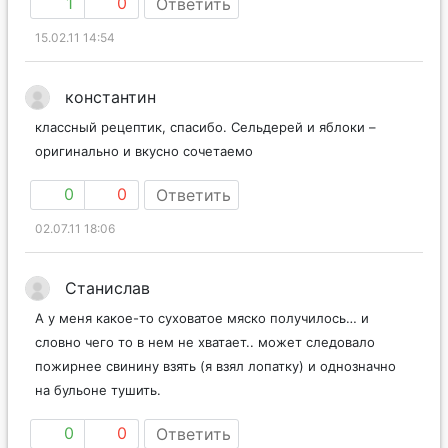
1
0
Ответить
15.02.11 14:54
константин
классный рецептик, спасибо. Сельдерей и яблоки –
оригинально и вкусно сочетаемо
0
0
Ответить
02.07.11 18:06
Станислав
А у меня какое-то суховатое мяско получилось… и
словно чего то в нем не хватает.. может следовало
пожирнее свинину взять (я взял лопатку) и однозначно
на бульоне тушить.
0
0
Ответить