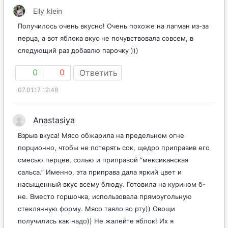
Elly_klein
Получилось очень вкусно! Очень похоже на лагман из-за
перца, а вот яблока вкус не почувствовала совсем, в
следующий раз добавлю парочку )))
0
0
Ответить
07.01.17 12:48
Anastasiya
Взрыв вкуса! Мясо обжарила на предельном огне
порционно, чтобы не потерять сок, щедро приправив его
смесью перцев, солью и приправой “мексиканская
сальса.” Именно, эта приправа дала яркий цвет и
насыщенный вкус всему блюду. Готовила на курином б-
не. Вместо горшочка, использовала прямоугольную
стеклянную форму. Мясо таяло во рту)) Овощи
получились как надо)) Не жалейте яблок! Их я