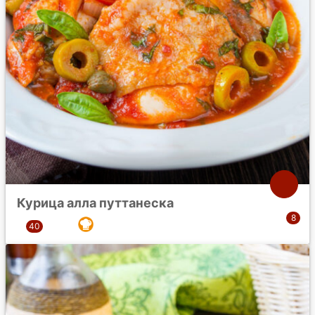
Курица алла путтанеска