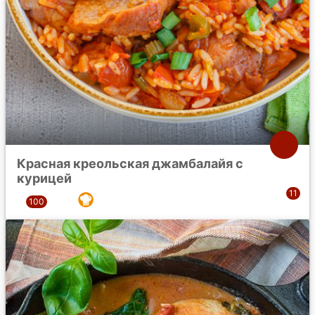
Красная креольская джамбалайя с
курицей