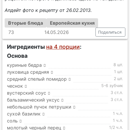
Апдейт фото к рецепту от 26.02.2013.
Вторые блюда
Европейская кухня
73
14.05.2026
Поделиться
Ингредиенты
на 4 порции
:
Основа
куриные бедра
8 шт.
луковица средняя
1 шт.
средний спелый помидор
2 шт.
чеснок
5-6 зубчик
вустерский соус
3 ст.л.
бальзамический уксус
3 ст.л.
небольшой пучок петрушки
сухой базилик
1 ч.л.
соль
1 ч.л.
молотый черный перец
1/2 ч.л.