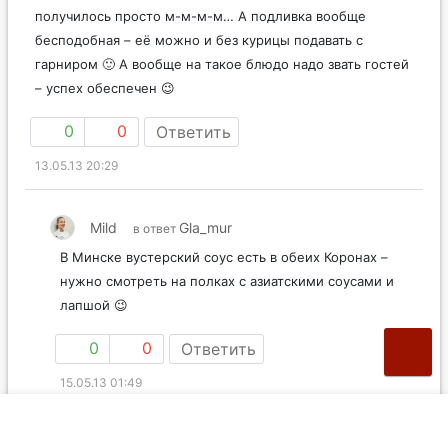
получилось просто м-м-м-м… А подливка вообще
бесподобная – её можно и без курицы подавать с
гарниром 🙂 А вообще на такое блюдо надо звать гостей
– успех обеспечен 😉
0
0
Ответить
13.05.13 20:29
Mild
Gla_mur
в ответ
В Минске вустерский соус есть в обеих Коронах –
нужно смотреть на полках с азиатскими соусами и
лапшой 😉
0
0
Ответить
15.05.13 01:49
Gla_mur
Gla_mur
в ответ