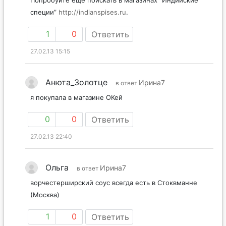
специи”
http://indianspises.ru
.
1
0
Ответить
27.02.13 15:15
Анюта_Золотце
Ирина7
в ответ
я покупала в магазине ОКей
0
0
Ответить
27.02.13 22:40
Ольга
Ирина7
в ответ
ворчестерширский соус всегда есть в Стоквманне
(Москва)
1
0
Ответить