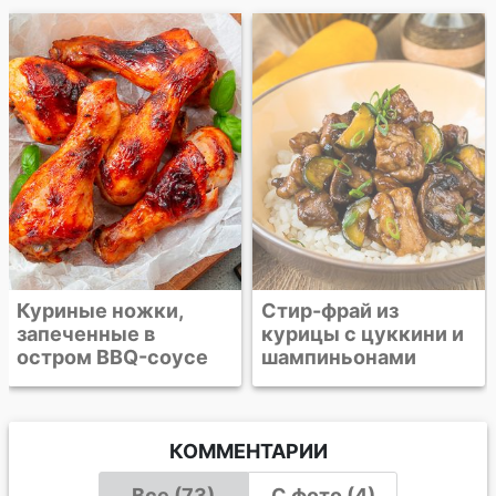
Куриные ножки,
Стир-фрай из
запеченные в
курицы с цуккини и
остром BBQ-соусе
шампиньонами
КОММЕНТАРИИ
Все (73)
С фото (4)