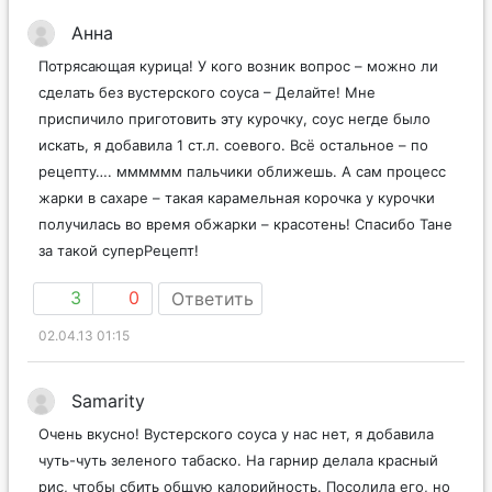
Анна
Потрясающая курица! У кого возник вопрос – можно ли
сделать без вустерского соуса – Делайте! Мне
приспичило приготовить эту курочку, соус негде было
искать, я добавила 1 ст.л. соевого. Всё остальное – по
рецепту…. мммммм пальчики оближешь. А сам процесс
жарки в сахаре – такая карамельная корочка у курочки
получилась во время обжарки – красотень! Спасибо Тане
за такой суперРецепт!
3
0
Ответить
02.04.13 01:15
Samarity
Очень вкусно! Вустерского соуса у нас нет, я добавила
чуть-чуть зеленого табаско. На гарнир делала красный
рис, чтобы сбить общую калорийность. Посолила его, но