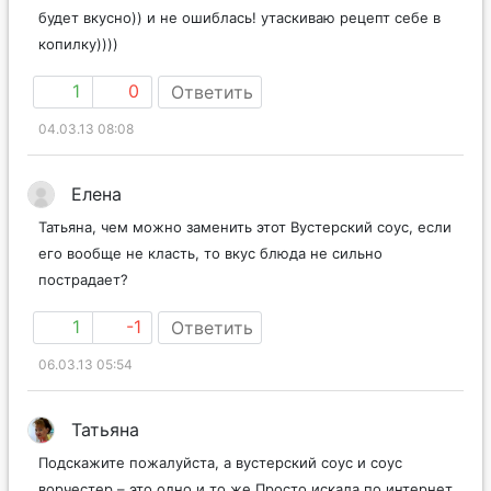
будет вкусно)) и не ошиблась! утаскиваю рецепт себе в
копилку))))
1
0
Ответить
04.03.13 08:08
Елена
Татьяна, чем можно заменить этот Вустерский соус, если
его вообще не класть, то вкус блюда не сильно
пострадает?
1
-1
Ответить
06.03.13 05:54
Татьяна
Подскажите пожалуйста, а вустерский соус и соус
ворчестер – это одно и то же.Просто искала по интернет