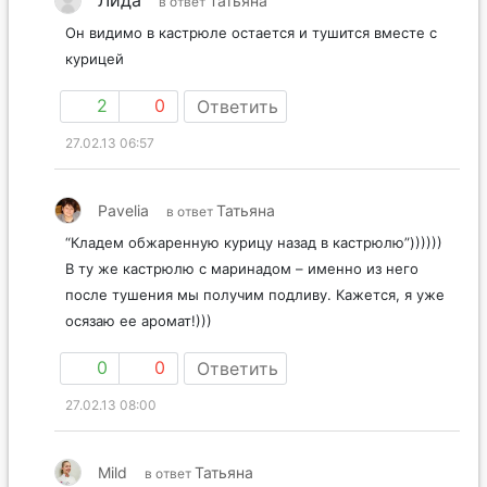
Лида
Татьяна
в ответ
Он видимо в кастрюле остается и тушится вместе с
курицей
2
0
Ответить
27.02.13 06:57
Pavelia
Татьяна
в ответ
“Кладем обжаренную курицу назад в кастрюлю”))))))
В ту же кастрюлю с маринадом – именно из него
после тушения мы получим подливу. Кажется, я уже
осязаю ее аромат!)))
0
0
Ответить
27.02.13 08:00
Mild
Татьяна
в ответ