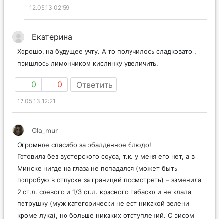
12.05.13 02:59
Екатерина
Хорошо, на будущее учту. А то получилось сладковато ,
пришлось лимончиком кислинку увеличить.
0
0
Ответить
12.05.13 12:21
Gla_mur
Огромное спасибо за обалденное блюдо!
Готовила без вустерского соуса, т.к. у меня его нет, а в
Минске нигде на глаза не попадался (может быть
попробую в отпуске за границей посмотреть) – заменила
2 ст.л. соевого и 1/3 ст.л. красного табаско и не клала
петрушку (муж категорически не ест никакой зелени
кроме лука), но больше никаких отступлений. С рисом