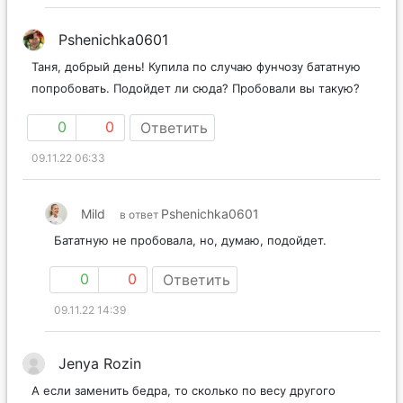
Pshenichka0601
Таня, добрый день! Купила по случаю фунчозу бататную
попробовать. Подойдет ли сюда? Пробовали вы такую?
0
0
Ответить
09.11.22 06:33
Mild
Pshenichka0601
в ответ
Бататную не пробовала, но, думаю, подойдет.
0
0
Ответить
09.11.22 14:39
Jenya Rozin
А если заменить бедра, то сколько по весу другого