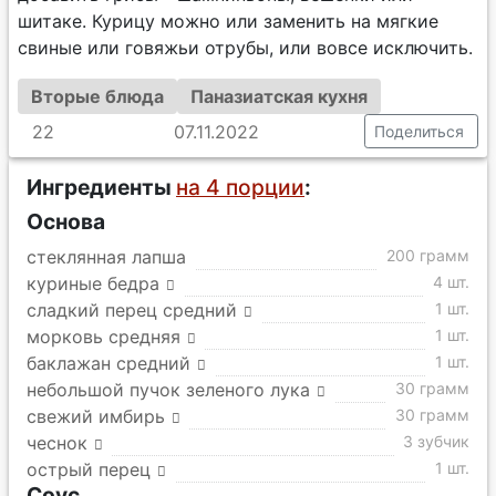
шитаке. Курицу можно или заменить на мягкие
свиные или говяжьи отрубы, или вовсе исключить.
Вторые блюда
Паназиатская кухня
22
07.11.2022
Поделиться
Ингредиенты
на 4 порции
:
Основа
стеклянная лапша
200 грамм
куриные бедра
4 шт.
сладкий перец средний
1 шт.
морковь средняя
1 шт.
баклажан средний
1 шт.
небольшой пучок зеленого лука
30 грамм
свежий имбирь
30 грамм
чеснок
3 зубчик
острый перец
1 шт.
Соус