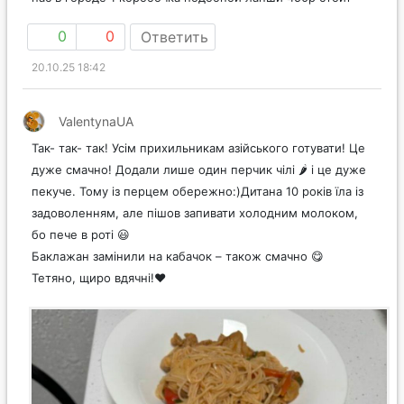
0
0
Ответить
20.10.25 18:42
ValentynaUA
Так- так- так! Усім прихильникам азійського готувати! Це
дуже смачно! Додали лише один перчик чілі 🌶️ і це дуже
пекуче. Тому із перцем обережно:)Дитана 10 років їла із
задоволенням, але пішов запивати холодним молоком,
бо пече в роті 😃
Баклажан замінили на кабачок – також смачно 😋
Тетяно, щиро вдячні!❤️