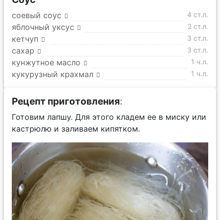
соевый соус
4 ст.л.
яблочный уксус
2 ст.л.
кетчуп
3 ст.л.
сахар
3 ст.л.
кунжутное масло
1 ч.л.
кукурузный крахмал
1 ч.л.
Рецепт приготовления
:
Готовим лапшу. Для этого кладем ее в миску или
кастрюлю и заливаем кипятком.