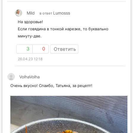
Mild
Lumosss
в ответ
На здоровье!
Если говядина в тонкой нарезке, то буквально
минуту-две.
3
0
Ответить
26.04.23 12:18
VolhaVolha
Очень вкусно! Спаибо, Татьяна, за рецепт!