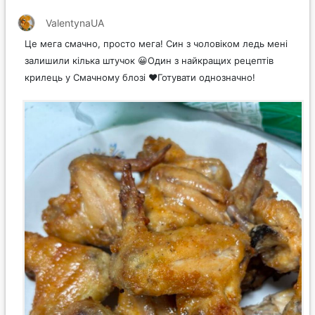
ValentynaUA
Це мега смачно, просто мега! Син з чоловіком ледь мені
залишили кілька штучок 😀Один з найкращих рецептів
крилець у Смачному блозі ❤️Готувати однозначно!