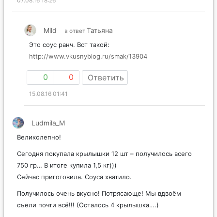
07.08.16 18:26
Mild
Татьяна
в ответ
Это соус ранч. Вот такой:
http://www.vkusnyblog.ru/smak/13904
0
0
Ответить
15.08.16 01:41
Ludmila_M
Великолепно!
Сегодня покупала крылышки 12 шт – получилось всего
750 гр… В итоге купила 1,5 кг)))
Сейчас приготовила. Соуса хватило.
Получилось очень вкусно! Потрясающе! Мы вдвоём
съели почти всё!!! (Осталось 4 крылышка….)