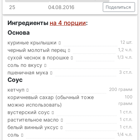
25
04.08.2016
Поделиться
Ингредиенты
на 4 порции
:
Основа
куриные крылышки
12 шт.
черный молотый перец
1,2 ч.л.
сухой чеснок в порошке
1/3 ч.л.
соль по вкусу
пшеничная мука
3 ст.л.
Соус
кетчуп
200 грамм
коричневый сахар (обычный тоже
100
грамм
можно использовать)
вустерский соус
1 ст.л.
растительное масло
1 ст.л.
белый винный уксус
1 ст.л.
соль
1/4 ч.л.