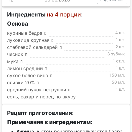
Ингредиенты
на 4 порции
:
Основа
куриные бедра
4 шт.
луковица крупная
1 шт.
стеблевой сельдерей
2 шт.
чеснок
3 зубчик
мука
1 ст.л.
лимон средний
1 шт.
сухое белое вино
150 мл.
сливки 20%
50 мл.
средний пучок петрушки
1 шт.
соль, сахар и перец по вкусу
Рецепт приготовления
:
Примечания к ингредиентам:
Курица
. В этом рецепте используются бедра,