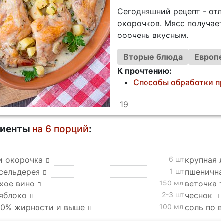
Сегодняшний рецепт - от
окорочков. Мясо получае
ооочень вкусным.
Вторые блюда
Европ
К прочтению:
Способы обработки п
19
диенты
на 6 порций
:
а
и окорочка
6 шт.
крупная 
 сельдерея
1 шт.
пшеничн
хое вино
150 мл.
веточка 
 яблоко
2-3 шт.
чеснок
20% жирности и выше
100 мл.
соль по 