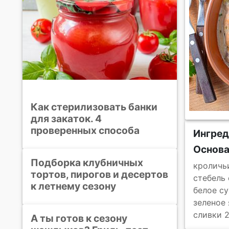
Как стерилизовать банки
для закаток. 4
проверенных способа
Ингре
Основ
Подборка клубничных
кроличь
тортов, пирогов и десертов
стебель
к летнему сезону
белое су
зеленое
сливки 
А ты готов к сезону