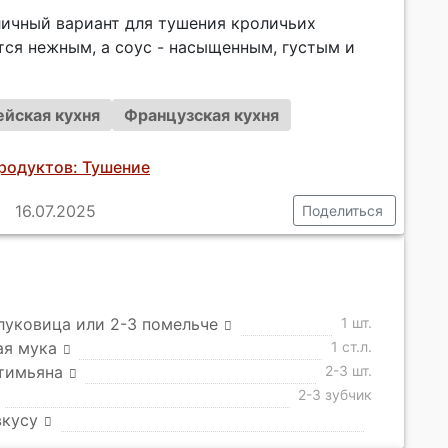
личный вариант для тушения кроличьих
тся нежным, а соус - насыщенным, густым и
ейская кухня
Французская кухня
родуктов: Тушение
16.07.2025
Поделиться
луковица или 2-3 помельче
1 шт.
ая мука
1 ст.л.
тимьяна
2-3 шт.
2-3 зубчик
вкусу