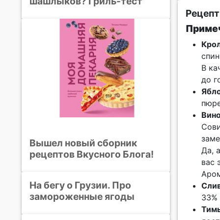
шашлыков? Гриль-тест
Рецепт
Примеч
Кро
спин
В ка
до г
Ябл
пюре
Вин
Сови
заме
Вышел новый сборник
Да, 
рецептов Вкусного Блога!
вас 
Аром
На бегу о Грузии. Про
Сли
замороженные ягоды
33% 
Тим