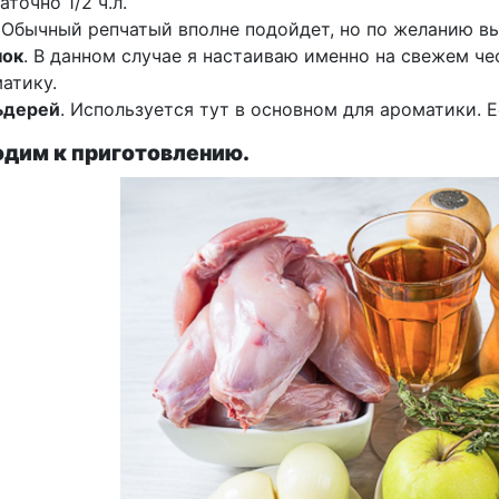
аточно 1/2 ч.л.
. Обычный репчатый вполне подойдет, но по желанию вы
нок
. В данном случае я настаиваю именно на свежем чес
атику.
ьдерей
. Используется тут в основном для ароматики. Е
дим к приготовлению.