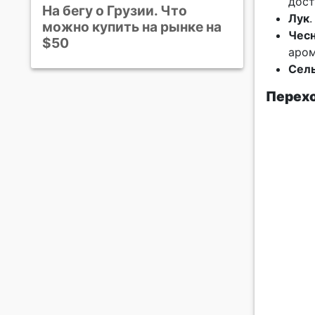
дост
На бегу о Грузии. Что
Лук
можно купить на рынке на
Чес
$50
аром
Сел
Перехо