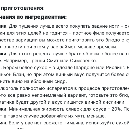
 приготовления
:
ания по ингредиентам:
лик
. Для тушения лучше всего покупать задние ноги – 
ки для этих целей не годится – постное филе получает
честве вариации вы можете приготовить это блюдо с 
отовности при этом у вас займет меньше времени.
оки
. Для этого рецепта лучше брать яблоки с более пл
. Например, Гренни Смит или Симеренко.
о
. Берем белое сухое – в идеале Шардоне или Рислинг.
ньон Блан, но при этом винный вкус получится более о
нить вино на яблочный сидр.
алкоголь полностью испаряется в процессе приготовле
это все равно неприемлемый вариант, готовьте это бл
атика будет другой и вкус лишится винной кислинки.
вки
. Минимальная жирность сливок для соуса – 20%. П
– в таком случае добавляйте их чуть меньше.
ьян
. Если у вас нет свежего тимьяна, используйте сухо