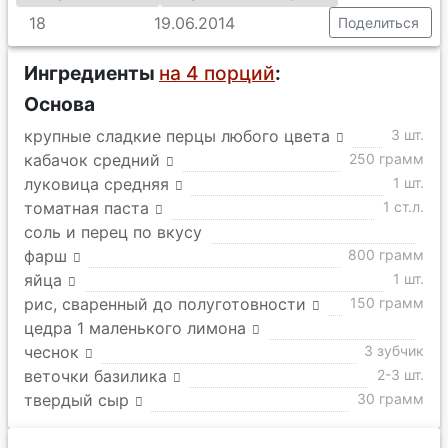
18
19.06.2014
Поделиться
Ингредиенты
на 4 порций
:
Основа
крупные сладкие перцы любого цвета
3 шт.
кабачок средний
250 грамм
луковица средняя
1 шт.
томатная паста
1 ст.л.
соль и перец по вкусу
фарш
800 грамм
яйца
1 шт.
рис, сваренный до полуготовности
150 грамм
цедра 1 маленького лимона
чеснок
3 зубчик
веточки базилика
2-3 шт.
твердый сыр
30 грамм