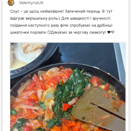
ValentynaUA
Соус – це щось неймовірне! Запечений перець 🫑 тут
відіграє вирішальну роль:) Для швидкості і зручності
поїдання наступного разу філе спробуємо на дрібніші
шматочки порізати 🙂Дякуємо за чергову смакоту! ❤️💚