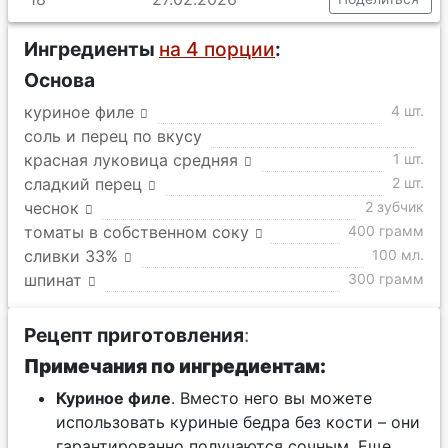
Ингредиенты
на 4 порции
:
Основа
куриное филе
4 шт.
соль и перец по вкусу
красная луковица средняя
1 шт.
сладкий перец
2 шт.
чеснок
2 зубчик
томаты в собственном соку
400 грамм
сливки 33%
100 мл.
шпинат
300 грамм
Рецепт приготовления
:
Примечания по ингредиентам:
Куриное филе
. Вместо него вы можете
использовать куриные бедра без кости – они
гарантированно получаются сочным. Еще