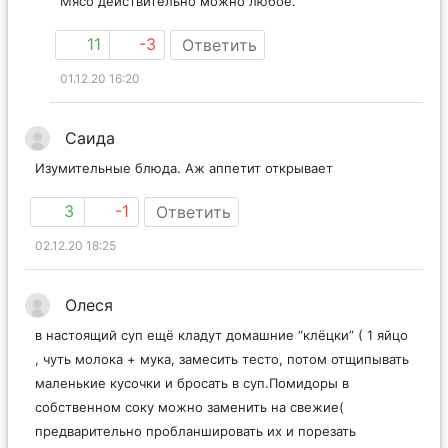
Мясо действительно можно любое.
11
-3
Ответить
01.12.20 16:20
Саида
Изумительные блюда. Аж аппетит открывает
3
-1
Ответить
02.12.20 18:25
Олеся
в настоящий суп ещё кладут домашние “клёцки” ( 1 яйцо
, чуть молока + мука, замесить тесто, потом отщипывать
маленькие кусочки и бросать в суп.Помидоры в
собственном соку можно заменить на свежие(
предварительно пробланшировать их и порезать