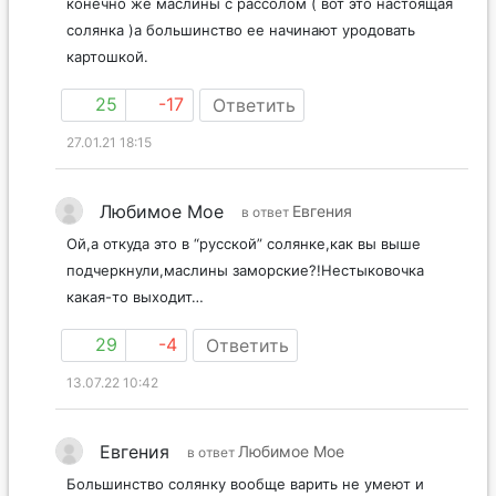
конечно же маслины с рассолом ( вот это настоящая
солянка )а большинство ее начинают уродовать
картошкой.
25
-17
Ответить
27.01.21 18:15
Любимое Мое
Евгения
в ответ
Ой,а откуда это в “русской” солянке,как вы выше
подчеркнули,маслины заморские?!Нестыковочка
какая-то выходит…
29
-4
Ответить
13.07.22 10:42
Евгения
Любимое Мое
в ответ
Большинство солянку вообще варить не умеют и