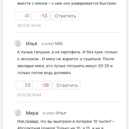
вместе с мясом – с ним оно разваривается быстрее.
41
-13
Ответить
29.11.20 20:44
Илья
Mild
в ответ
А лучше галушки ,а не картофель .И без лука .только
с чесноком . И мясо не жарится .а тушиться. После
закладки мяса ,его лучше потушить минут 20-25 и
только потом воду доливать
29
-36
Ответить
02.12.20 18:44
Мира
Илья
в ответ
Изя,правда, что вы выиграли в лотерею 10 тысяч? –
Абсолютная правда! Только не 10, а 15, и не в