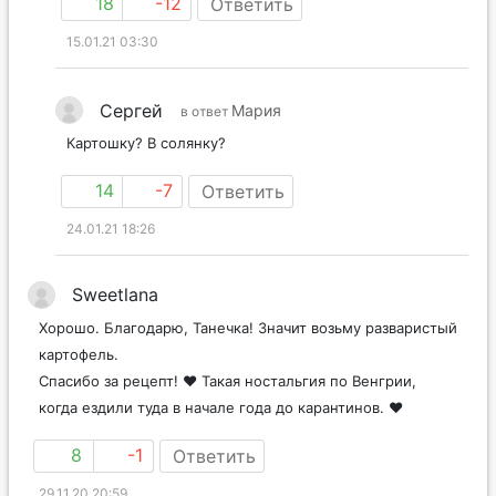
18
-12
Ответить
15.01.21 03:30
Сергей
Мария
в ответ
Картошку? В солянку?
14
-7
Ответить
24.01.21 18:26
Sweetlana
Хорошо. Благодарю, Танечка! Значит возьму разваристый
картофель.
Спасибо за рецепт! ❤️ Такая ностальгия по Венгрии,
когда ездили туда в начале года до карантинов. ❤️
8
-1
Ответить
29.11.20 20:59