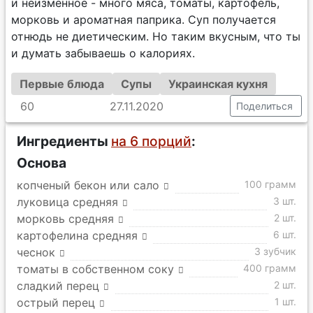
и неизменное - много мяса, томаты, картофель,
морковь и ароматная паприка. Суп получается
отнюдь не диетическим. Но таким вкусным, что ты
и думать забываешь о калориях.
Первые блюда
Супы
Украинская кухня
60
27.11.2020
Поделиться
Ингредиенты
на 6 порций
:
Основа
копченый бекон или сало
100 грамм
луковица средняя
3 шт.
морковь средняя
2 шт.
картофелина средняя
6 шт.
чеснок
3 зубчик
томаты в собственном соку
400 грамм
сладкий перец
2 шт.
острый перец
1 шт.