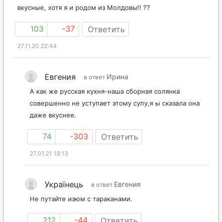
вкусные, хотя я и родом из Молдовы!! ??
103
-37
Ответить
27.11.20 22:44
Евгения
Ирина
в ответ
А как же русская кухня-наша сборная солянка
совершенно не уступает этому супу,я ы сказала она
даже вкуснее.
74
-303
Ответить
27.01.21 18:13
Українець
Евгения
в ответ
Не путайте изюм с тараканами.
212
-44
Ответить