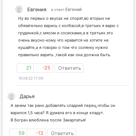
Евгения
Евгений
в ответ
Ну во первых о вкусах не спорят,во вторых не
обязательно варись с колбасой,в третьих я варю с
грудинкой,с мясом и сосисками,а в третьих это
очень вкусно-кому что нравится не хотите не
кушайте,а я говорю о том что солянку нужно
правильно варить ,такой как она должна быть.
21
-25
Ответить
16.08.22 17:06
Дарья
А зачем так рано добавлять сладкий перец,чтобы он
варился 1,5 часа? Я думала его в конце кладут.
В бограч влюблена после Закарпатья!
59
-13
Ответить