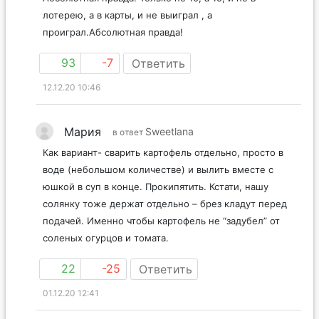
лотерею, а в карты, и не выиграл , а
проиграл.Абсолютная правда!
93
-7
Ответить
12.12.20 10:46
Мария
Sweetlana
в ответ
Как вариант- сварить картофель отдельно, просто в
воде (небольшом количестве) и вылить вместе с
юшкой в суп в конце. Прокипятить. Кстати, нашу
солянку тоже держат отдельно – брез кладут перед
подачей. Именно чтобы картофель не “задубел” от
соленых огурцов и томата.
22
-25
Ответить
01.12.20 12:41