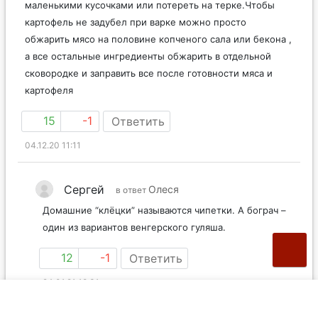
маленькими кусочками или потереть на терке.Чтобы
картофель не задубел при варке можно просто
обжарить мясо на половине копченого сала или бекона ,
а все остальные ингредиенты обжарить в отдельной
сковородке и заправить все после готовности мяса и
картофеля
15
-1
Ответить
04.12.20 11:11
Сергей
Олеся
в ответ
Домашние “клёцки” называются чипетки. А бограч –
один из вариантов венгерского гуляша.
12
-1
Ответить
24.01.21 18:31