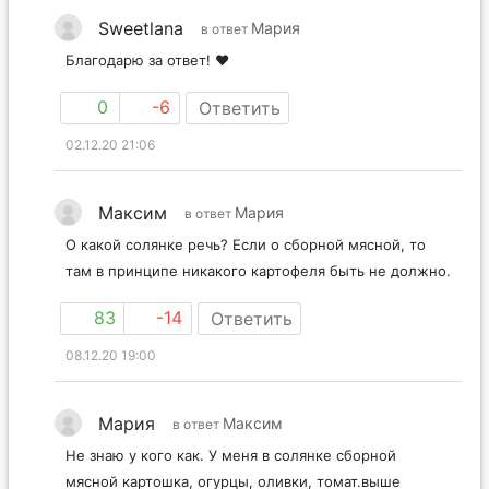
Sweetlana
Мария
в ответ
Благодарю за ответ! ❤️
0
-6
Ответить
02.12.20 21:06
Максим
Мария
в ответ
О какой солянке речь? Если о сборной мясной, то
там в принципе никакого картофеля быть не должно.
83
-14
Ответить
08.12.20 19:00
Мария
Максим
в ответ
Не знаю у кого как. У меня в солянке сборной
мясной картошка, огурцы, оливки, томат.выше