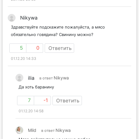
Nikywa
Здравствуйте подскажите пожалуйста, а мясо
обязательно говядина? Свинину можно?
5
0
Ответить
01.12.20 14:33
ilia
Nikywa
в ответ
Да хоть баранину
7
-1
Ответить
01.12.20 14:58
Mild
Nikywa
в ответ