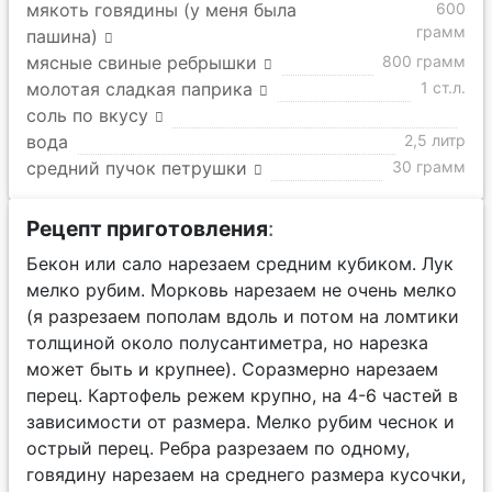
мякоть говядины (у меня была
600
грамм
пашина)
мясные свиные ребрышки
800 грамм
молотая сладкая паприка
1 ст.л.
соль по вкусу
вода
2,5 литр
средний пучок петрушки
30 грамм
Рецепт приготовления
:
Бекон или сало нарезаем средним кубиком. Лук
мелко рубим. Морковь нарезаем не очень мелко
(я разрезаем пополам вдоль и потом на ломтики
толщиной около полусантиметра, но нарезка
может быть и крупнее). Соразмерно нарезаем
перец. Картофель режем крупно, на 4-6 частей в
зависимости от размера. Мелко рубим чеснок и
острый перец. Ребра разрезаем по одному,
говядину нарезаем на среднего размера кусочки,