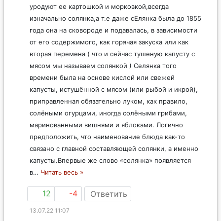
уродуют ее картошкой и морковкой,всегда
изначально солянка,а т.е даже сЕлянка была до 1855
года она на сковороде и подавалась, в зависимости
от его содержимого, как горячая закуска или как
вторая перемена ( что и сейчас тушеную капусту с
мясом мы называем солянкой ) Селянка того
времени была на основе кислой или свежей
капусты, истушённой с мясом (или рыбой и икрой),
приправленная обязательно луком, как правило,
солёными огурцами, иногда солёными грибами,
маринованными вишнями и яблоками. Логично
предположить, что наименование блюда как-то
связано с главной составляющей солянки, а именно
капусты.Впервые же слово «солянка» появляется
в
…
Читать весь »
12
-4
Ответить
13.07.22 11:07