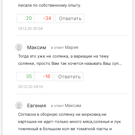
писала по собственному опыту.
20
-34
Ответить
19.12.20 20:06
Максим
Мария
в ответ
Тогда это уже не солянка, а вариации на тему
солянки, просто Вам так хочется называть Ваш суп…
35
-16
Ответить
20.12.20 09:19
Евгения
Максим
в ответ
Согласна в сборную солянку ни морковка,ни
картошка не идет-только много мяса,соленья и лук
томленый в большом кол-ве томатной пасты и