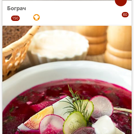
Бограч