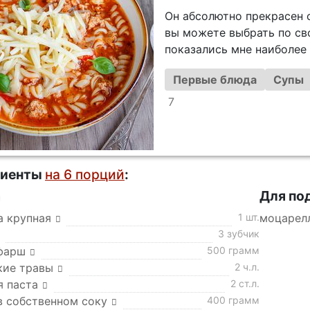
Он абсолютно прекрасен 
вы можете выбрать по св
показались мне наиболее
Первые блюда
Супы
7
диенты
на 6 порций
:
а
Для по
а крупная
1 шт.
моцарел
3 зубчик
фарш
500 грамм
кие травы
2 ч.л.
я паста
2 ст.л.
в собственном соку
400 грамм