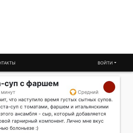
НТАКТЫ
ВОЙТИ
а-суп с фаршем
 минут
Средний
ачит, что наступило время густых сытных супов.
аста-суп с томатами, фаршем и итальянскими
этого ансамбля - сыр, который добавляется
овой гарнирный компонент. Лично мне вкус
нью болоньезе :)