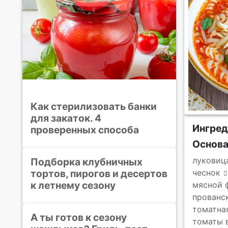
Как стерилизовать банки
для закаток. 4
Ингре
проверенных способа
Основ
луковиц
Подборка клубничных
тортов, пирогов и десертов
чеснок
к летнему сезону
мясной 
прованс
томатна
А ты готов к сезону
томаты 