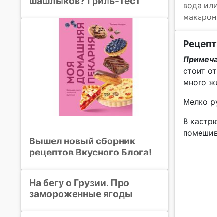
шашлыков? Гриль-тест
вода или
макарон
Рецепт
Примеча
стоит от
много ж
Мелко ру
В кастрю
помешив
Вышел новый сборник
рецептов Вкусного Блога!
На бегу о Грузии. Про
замороженные ягоды