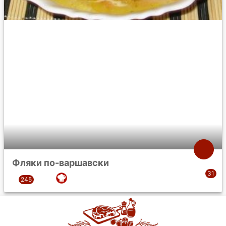
Фляки по-варшавски