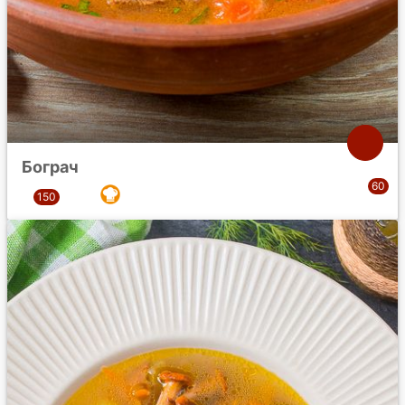
Бограч