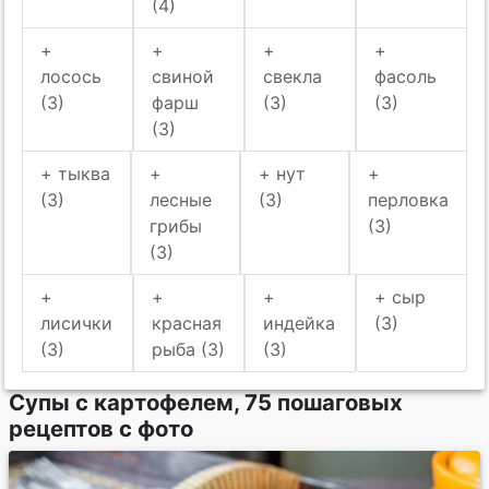
(4)
+
+
+
+
лосось
свиной
свекла
фасоль
(3)
фарш
(3)
(3)
(3)
+ тыква
+
+ нут
+
(3)
лесные
(3)
перловка
грибы
(3)
(3)
+
+
+
+ сыр
лисички
красная
индейка
(3)
(3)
рыба (3)
(3)
Супы с картофелем, 75 пошаговых
рецептов с фото