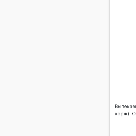
Выпекае
корж). О