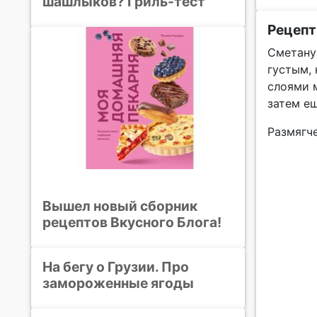
шашлыков? Гриль-тест
Рецепт
Сметану 
густым, 
слоями 
затем ещ
Размягч
Вышел новый сборник
рецептов Вкусного Блога!
На бегу о Грузии. Про
замороженные ягоды