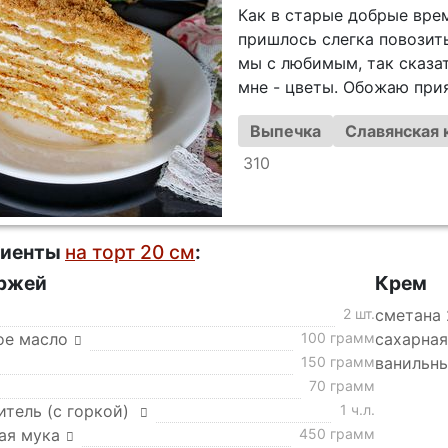
Как в старые добрые врем
пришлось слегка повозить
мы с любимым, так сказат
мне - цветы. Обожаю прия
Выпечка
Славянская 
310
диенты
на торт 20 см
:
оржей
Крем
2 шт.
сметана
ое масло
100 грамм
сахарная
150 грамм
ванильн
70 грамм
итель (с горкой)
1 ч.л.
ая мука
450 грамм