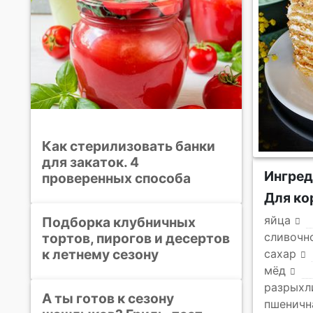
Как стерилизовать банки
для закаток. 4
Ингре
проверенных способа
Для к
яйца
Подборка клубничных
тортов, пирогов и десертов
сливочн
к летнему сезону
сахар
мёд
разрыхл
А ты готов к сезону
пшеничн