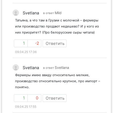
Svetlana
Mild
в ответ
Татьяна, а что там в Грузии с молочкой – фермеры
или производство продают недешево? И у кого из
них приоритет? (Про белорусские сыры читала)
1
-2
Ответить
09.04.25 17:36
Svetlana
Svetlana
в ответ
Фермеры имею ввиду относительно мелкие,
производство относительно крупное, про импорт –
понятно.
1
0
Ответить
09.04.25 17:55