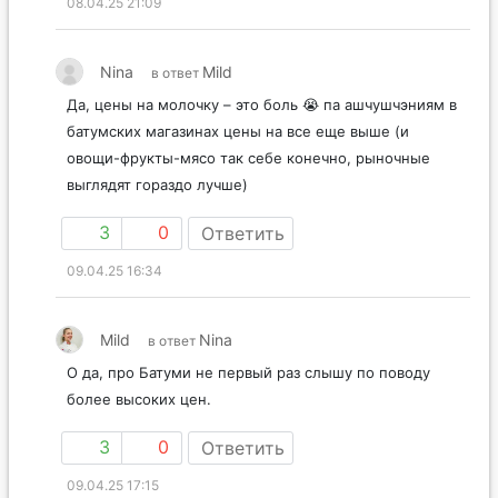
08.04.25 21:09
Nina
Mild
в ответ
Да, цены на молочку – это боль 😭 па ашчушчэниям в
батумских магазинах цены на все еще выше (и
овощи-фрукты-мясо так себе конечно, рыночные
выглядят гораздо лучше)
3
0
Ответить
09.04.25 16:34
Mild
Nina
в ответ
О да, про Батуми не первый раз слышу по поводу
более высоких цен.
3
0
Ответить
09.04.25 17:15