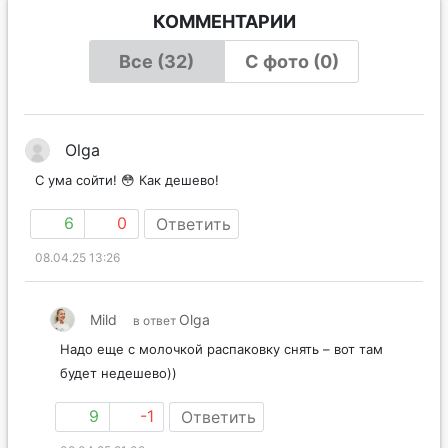
КОММЕНТАРИИ
Все (32)
С фото (0)
Olga
С ума сойти! 😳 Как дешево!
6
0
Ответить
08.04.25 13:26
Mild
Olga
в ответ
Надо еще с молочкой распаковку снять – вот там
будет недешево))
9
-1
Ответить