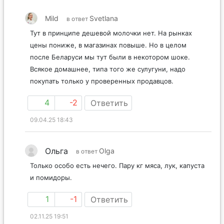
Mild
Svetlana
в ответ
Тут в принципе дешевой молочки нет. На рынках
цены пониже, в магазинах повыше. Но в целом
после Беларуси мы тут были в некотором шоке.
Всякое домашнее, типа того же сулугуни, надо
покупать только у проверенных продавцов.
4
-2
Ответить
09.04.25 18:43
Ольга
Olga
в ответ
Только особо есть нечего. Пару кг мяса, лук, капуста
и помидоры.
1
-1
Ответить
02.11.25 19:51