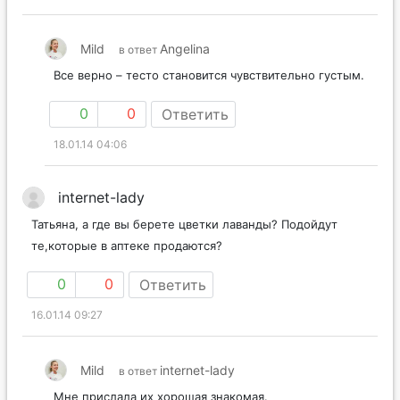
Mild
Angelina
в ответ
Все верно – тесто становится чувствительно густым.
0
0
Ответить
18.01.14 04:06
internet-lady
Татьяна, а где вы берете цветки лаванды? Подойдут
те,которые в аптеке продаются?
0
0
Ответить
16.01.14 09:27
Mild
internet-lady
в ответ
Мне прислала их хорошая знакомая.