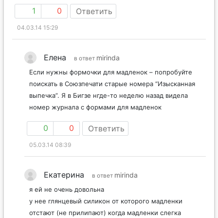
1
0
Ответить
04.03.14 15:29
Елена
mirinda
в ответ
Если нужны формочки для мадленок – попробуйте
поискать в Союзпечати старые номера “Изысканная
выпечка”. Я в Бигзе нгде-то неделю назад видела
номер журнала с формами для мадленок
0
0
Ответить
05.03.14 08:39
Екатерина
mirinda
в ответ
я ей не очень довольна
у нее глянцевый силикон от которого мадленки
отстают (не прилипают) когда мадленки слегка