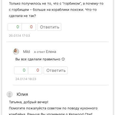
Только получилось не то, что с “горбиком”, а почему-то
с горбищем – больше на кораблики похожи. Что-то
сделала не так?
0
0
Ответить
20.01.14 17:03
Mild
Елена
в ответ
Вы все сделали правильно 🙂
0
0
Ответить
24.01.14 18:23
Юлия
Татьяна, добрый вечер!
Помогите пожалуйста советом по поводу кухонного
комбайна. Раньше Вы упомянали о Kenwood Chef