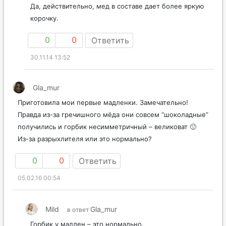
Да, действительно, мед в составе дает более яркую
корочку.
0
0
Ответить
30.11.14 13:52
Gla_mur
Приготовила мои первые мадленки. Замечательно!
Правда из-за гречишного мёда они совсем “шоколадные”
получились и горбик несимметричный – великоват 🙂
Из-за разрыхлителя или это нормально?
0
0
Ответить
05.02.16 00:54
Mild
Gla_mur
в ответ
Горбик у мадлен – это нормально.