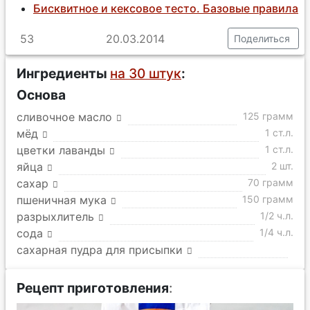
Бисквитное и кексовое тесто. Базовые правила
53
20.03.2014
Поделиться
Ингредиенты
на 30 штук
:
Основа
сливочное масло
125 грамм
мёд
1 ст.л.
цветки лаванды
1 ст.л.
яйца
2 шт.
сахар
70 грамм
пшеничная мука
150 грамм
разрыхлитель
1/2 ч.л.
сода
1/4 ч.л.
сахарная пудра для присыпки
Рецепт приготовления
: