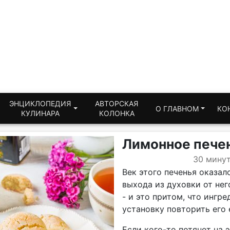
ЭНЦИКЛОПЕДИЯ
АВТОРСКАЯ
О ГЛАВНОМ
КО
КУЛИНАРА
КОЛОНКА
Лимонное печен
30 мину
Век этого печенья оказал
выхода из духовки от нег
- и это притом, что ингр
установку повторить его е
Если кого-то потянет на