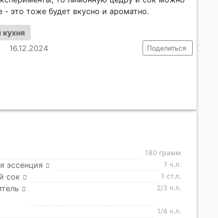
 - это тоже будет вкусно и ароматно.
 кухня
16.12.2024
Поделиться
180 грамм
я эссенция
1 ч.л.
й сок
1 ст.л.
итель
2/3 ч.л.
1/4 ч.л.