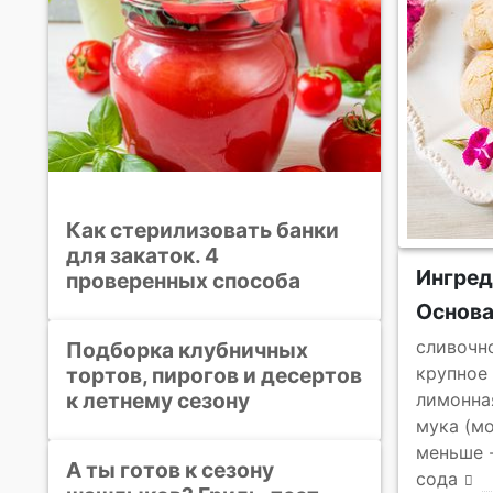
Как стерилизовать банки
для закаток. 4
Ингре
проверенных способа
Основ
сливочн
Подборка клубничных
тортов, пирогов и десертов
крупное
к летнему сезону
лимонна
мука (м
меньше 
А ты готов к сезону
сода