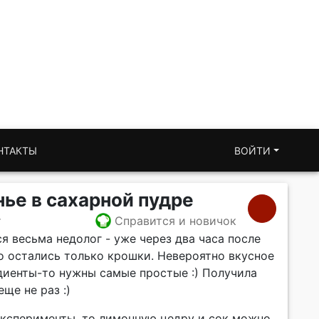
НТАКТЫ
ВОЙТИ
ье в сахарной пудре
т
Справится и новичок
ся весьма недолог - уже через два часа после
о остались только крошки. Невероятно вкусное
едиенты-то нужны самые простые :) Получила
ще не раз :)
 эксперименты, то лимонную цедру и сок можно