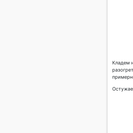
Кладем н
разогрет
примерно
Остужае