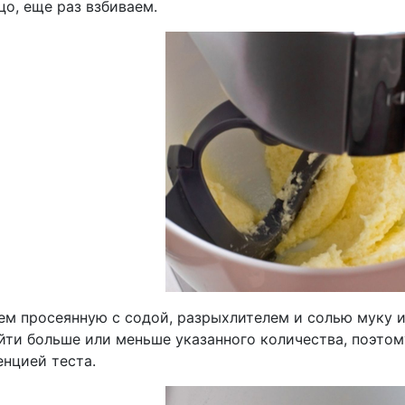
цо, еще раз взбиваем.
ем просеянную с содой, разрыхлителем и солью муку 
йти больше или меньше указанного количества, поэтому
енцией теста.