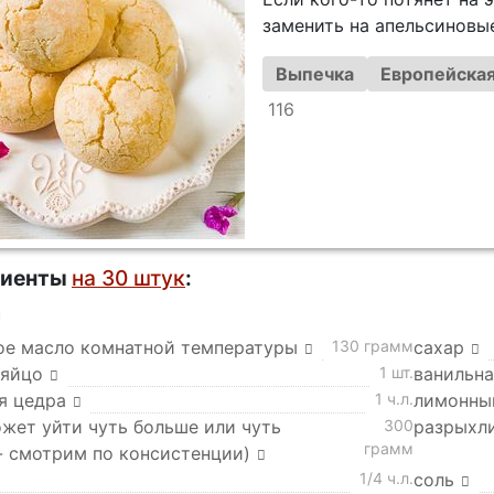
заменить на апельсиновые
Выпечка
Европейская
116
диенты
на 30 штук
:
а
ое масло комнатной температуры
130 грамм
сахар
 яйцо
1 шт.
ванильна
я цедра
1 ч.л.
лимонны
ожет уйти чуть больше или чуть
300
разрыхл
грамм
- смотрим по консистенции)
1/4 ч.л.
соль