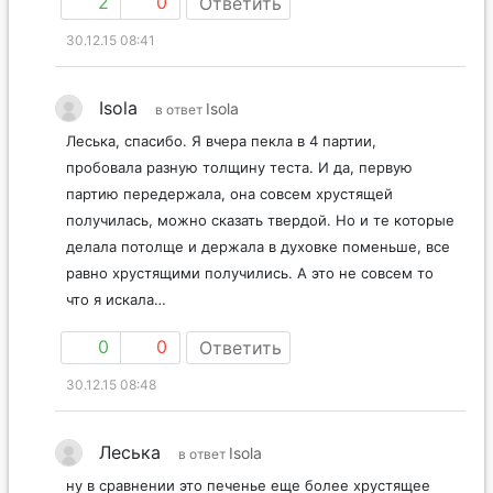
2
0
Ответить
30.12.15 08:41
Isola
Isola
в ответ
Леська, спасибо. Я вчера пекла в 4 партии,
пробовала разную толщину теста. И да, первую
партию передержала, она совсем хрустящей
получилась, можно сказать твердой. Но и те которые
делала потолще и держала в духовке поменьше, все
равно хрустящими получились. А это не совсем то
что я искала…
0
0
Ответить
30.12.15 08:48
Леська
Isola
в ответ
ну в сравнении это печенье еще более хрустящее