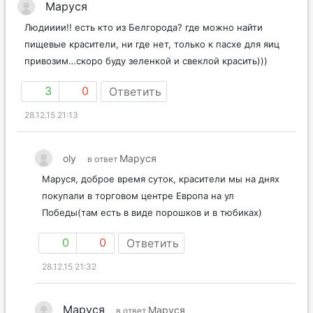
Маруся
Людииии!! есть кто из Белгорода? где можно найти
пищевые красители, ни где нет, только к пасхе для яиц
привозим…скоро буду зеленкой и свеклой красить)))
3
0
Ответить
28.12.15 21:13
oly
Маруся
в ответ
Маруся, доброе время суток, красители мы на днях
покупали в торговом центре Европа на ул
Победы(там есть в виде порошков и в тюбиках)
0
0
Ответить
28.12.15 21:32
Маруся
Маруся
в ответ