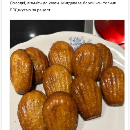
Солодкі, візьміть до уваги. Мигдалеве борошно- топчик
👍🏼Дякуємо за рецепт!