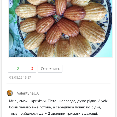
2
0
Ответить
03.08.25 15:27
ValentynaUA
Милі, смачні крихітки. Тісто, щоправда, дуже рідке. З усіх
боків печиво вже готове, а серединка повністю рідка,
тому прийшлося ще + 2 хвилини тримати в духовці.