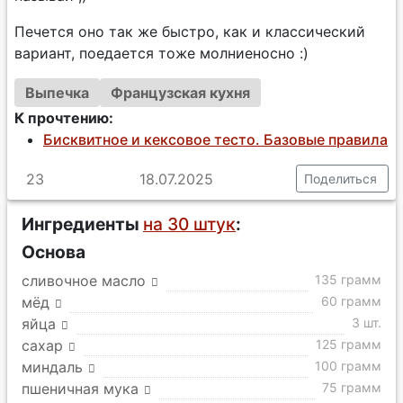
Печется оно так же быстро, как и классический
вариант, поедается тоже молниеносно :)
Выпечка
Французская кухня
К прочтению:
Бисквитное и кексовое тесто. Базовые правила
23
18.07.2025
Поделиться
Ингредиенты
на 30 штук
:
Основа
сливочное масло
135 грамм
мёд
60 грамм
яйца
3 шт.
сахар
125 грамм
миндаль
100 грамм
пшеничная мука
75 грамм