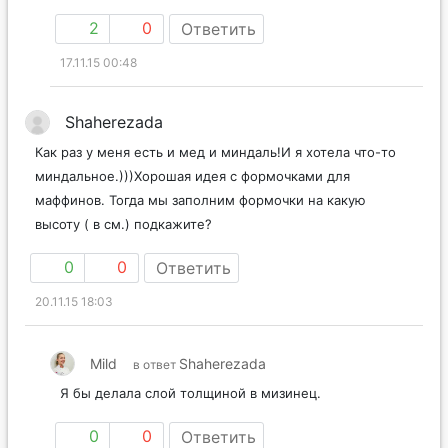
2
0
Ответить
17.11.15 00:48
Shaherezada
Как раз у меня есть и мед и миндаль!И я хотела что-то
миндальное.)))Хорошая идея с формочками для
маффинов. Тогда мы заполним формочки на какую
высоту ( в см.) подкажите?
0
0
Ответить
20.11.15 18:03
Mild
Shaherezada
в ответ
Я бы делала слой толщиной в мизинец.
0
0
Ответить