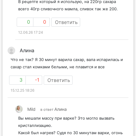
В рецепте который я использую, на 220гр сахара
всего 40гр сливочного мамла, сливок так же 200.
0
0
Ответить
12.06.26 17:24
Алина
Что не так? Я 30 минут варила сахар, вала испарилась и
сахар стал комками белыми, не плавится и все
3
-1
Ответить
15.12.25 18:26
Mild
Алина
в ответ
Вы мешали массу при варке? Это могло вызвать
кристаллизацию.
Какой был нагрев? Судя по 30 минутам варки, огонь