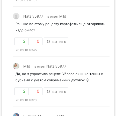
12.02.09 01:52
Nataly5977
Mild
в ответ
Раньше по этому рецепту картофель еще отваривать
надо было?
2
0
Ответить
20.09.18 16:45
Mild
Nataly5977
в ответ
Да, но я упростила рецепт. Убрала лишние танцы с
бубнами с учетом современных духовок 🙂
2
0
Ответить
20.09.18 18:20