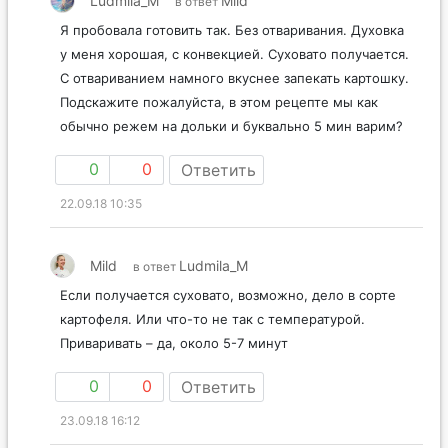
Ludmila_M
Mild
в ответ
Я пробовала готовить так. Без отваривания. Духовка
у меня хорошая, с конвекцией. Суховато получается.
С отвариванием намного вкуснее запекать картошку.
Подскажите пожалуйста, в этом рецепте мы как
обычно режем на дольки и буквально 5 мин варим?
0
0
Ответить
22.09.18 10:35
Mild
Ludmila_M
в ответ
Если получается суховато, возможно, дело в сорте
картофеля. Или что-то не так с температурой.
Приваривать – да, около 5-7 минут
0
0
Ответить
23.09.18 16:12