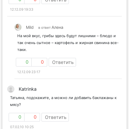
12.12.09 19:33
Mild
Алена
в ответ
На мой вкус, грибы здесь будут лишними – блюдо и
так очень сытное – картофель и жирная свинина все-
таки.
0
0
Ответить
12.12.09 23:17
Katrinka
Татьяна, подскажите, а можно ли добавить баклажаны к
мясу?
0
0
Ответить
07.02.10 10:25