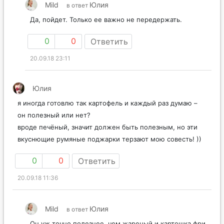
Mild
Юлия
в ответ
Да, пойдет. Только ее важно не передержать.
0
0
Ответить
20.09.18 23:11
Юлия
я иногда готовлю так картофель и каждый раз думаю –
он полезный или нет?
вроде печёный, значит должен быть полезным, но эти
вкуснющие румяные поджарки терзают мою совесть! ))
0
0
Ответить
20.09.18 11:36
Mild
Юлия
в ответ
Он уж точно полезнее, чем жареный и картошка фри