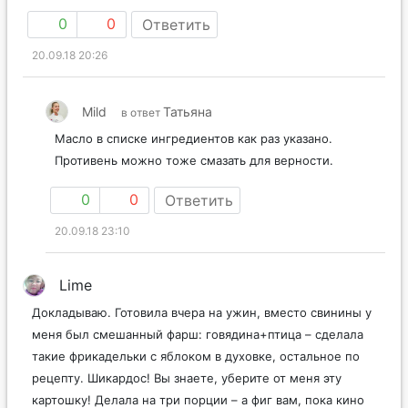
0
0
Ответить
20.09.18 20:26
Mild
Татьяна
в ответ
Масло в списке ингредиентов как раз указано.
Противень можно тоже смазать для верности.
0
0
Ответить
20.09.18 23:10
Lime
Докладываю. Готовила вчера на ужин, вместо свинины у
меня был смешанный фарш: говядина+птица – сделала
такие фрикадельки с яблоком в духовке, остальное по
рецепту. Шикардос! Вы знаете, уберите от меня эту
картошку! Делала на три порции – а фиг вам, пока кино