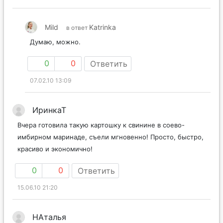
Mild
Katrinka
в ответ
Думаю, можно.
0
0
Ответить
07.02.10 13:09
ИринкаТ
Вчера готовила такую картошку к свинине в соево-
имбирном маринаде, съели мгновенно! Просто, быстро,
красиво и экономично!
0
0
Ответить
15.06.10 21:20
НАталья