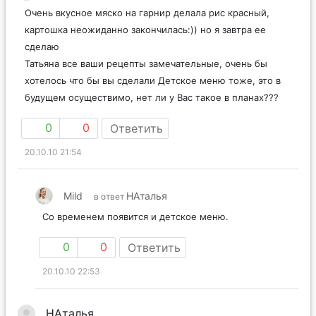
Очень вкусное мяско на гарнир делала рис красный,
картошка неожиданно закончилась:)) но я завтра ее
сделаю
Татьяна все ваши рецепты замечательные, очень бы
хотелось что бы вы сделали Детское меню тоже, это в
будущем осуществимо, нет ли у Вас такое в планах???
0
0
Ответить
20.10.10 21:54
Mild
НАталья
в ответ
Со временем появится и детское меню.
0
0
Ответить
20.10.10 22:53
НАталья