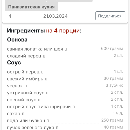
Паназиатская кухня
4
21.03.2024
Поделиться
Ингредиенты
на 4 порции
:
Основа
свиная лопатка или шея
600 грамм
сладкий перец
2 шт.
Соус
острый перец
1 шт.
свежий имбирь
30 грамм
чеснок
3 зубчик
устричный соус
2 ст.л.
соевый соус
2 ст.л.
острый соус типа шрирачи
1 ст.л.
сахар
1 ч.л.
вода или бульон
250 грамм
пучок зеленого лука
40 грамм