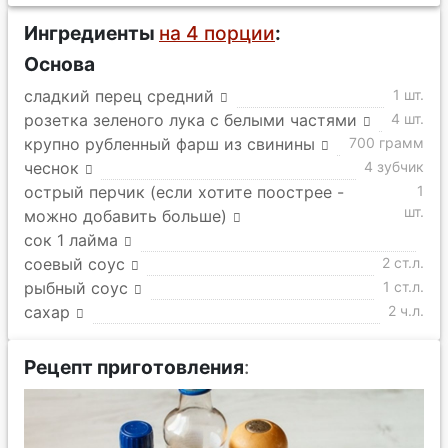
Ингредиенты
на 4 порции
:
Основа
сладкий перец средний
1 шт.
розетка зеленого лука с белыми частями
4 шт.
крупно рубленный фарш из свинины
700 грамм
чеснок
4 зубчик
острый перчик (если хотите поострее -
1
шт.
можно добавить больше)
сок 1 лайма
соевый соус
2 ст.л.
рыбный соус
1 ст.л.
сахар
2 ч.л.
Рецепт приготовления
: