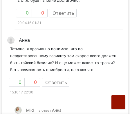
2 ст.л. будет вполне достаточно.
0
0
Ответить
29.04.16 01:31
Анна
Татьяна, я правильно понимаю, что по
неадаптированному варианту там скорее всего должен
быть тайский базилик? И еще может какие-то травки?
Есть возможность приобрести, не знаю что
0
0
Ответить
15.10.17 22:30
Mild
Анна
в ответ
Да, тайский базилик тут будет уместен. Насчёт чего-
то ещё, боюсь, не подскажу.