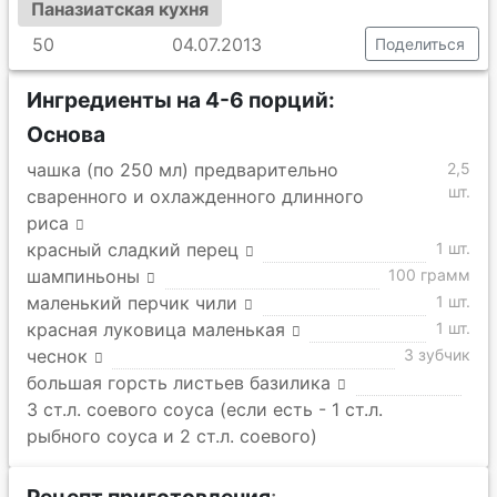
Паназиатская кухня
50
04.07.2013
Поделиться
Ингредиенты на 4-6 порций:
Основа
чашка (по 250 мл) предварительно
2,5
шт.
сваренного и охлажденного длинного
риса
красный сладкий перец
1 шт.
шампиньоны
100 грамм
маленький перчик чили
1 шт.
красная луковица маленькая
1 шт.
чеснок
3 зубчик
большая горсть листьев базилика
3 ст.л. соевого соуса (если есть - 1 ст.л.
рыбного соуса и 2 ст.л. соевого)