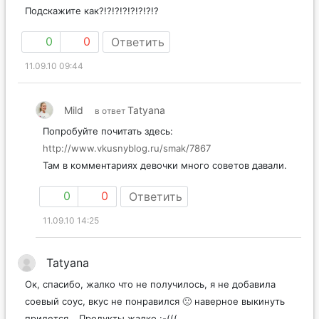
Подскажите как?!?!?!?!?!?!?!?
0
0
Ответить
11.09.10 09:44
Mild
Tatyana
в ответ
Попробуйте почитать здесь:
http://www.vkusnyblog.ru/smak/7867
Там в комментариях девочки много советов давали.
0
0
Ответить
11.09.10 14:25
Tatyana
Ок, спасибо, жалко что не получилось, я не добавила
соевый соус, вкус не понравился 🙁 наверное выкинуть
придется… Продукты жалко :-(((