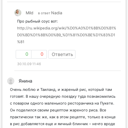
Mild
Nadia
в ответ
Про рыбный соус вот:
http://ru.wikipedia.org/wiki/%D0%A0%D1%8B%D0%B1%
D0%BD%D1%8B%D0%B9_%D1%81%D0%BE%D1%83%D1
%81
0
0
Ответить
30.10.09 11:46
Янина
Очень люблю и Таиланд, и жареный рис, который там
готовят. В нашу очередную поездку туда познакомились
с поваром одного маленького ресторанчика на Пукете.
Он поделился своим рецептом жареного риса. Все
практически так же, как в этом рецепте, только в конце
в рис добавляется еще и яичный блинчик – нечто вроде