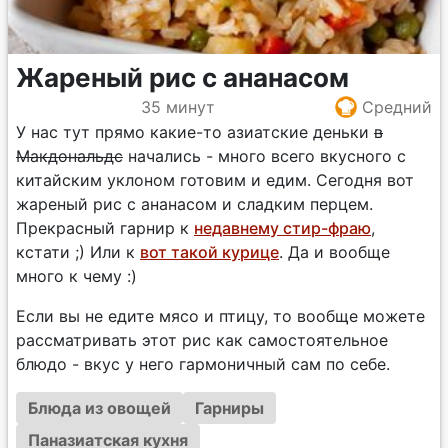
Жареный рис с ананасом
35 минут
Средний
У нас тут прямо какие-то азиатские деньки
в
Макдональдс
начались - много всего вкусного с
китайским уклоном готовим и едим. Сегодня вот
жареный рис с ананасом и сладким перцем.
Прекрасный гарнир к
недавнему стир-фраю
,
кстати ;) Или к
вот такой курице
. Да и вообще
много к чему :)
Если вы не едите мясо и птицу, то вообще можете
рассматривать этот рис как самостоятельное
блюдо - вкус у него гармоничный сам по себе.
Блюда из овощей
Гарниры
Паназиатская кухня