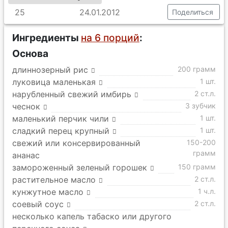
25
24.01.2012
Поделиться
Ингредиенты
на 6 порций
:
Основа
длиннозерный рис
200 грамм
луковица маленькая
1 шт.
нарубленный свежий имбирь
2 ст.л.
чеснок
3 зубчик
маленький перчик чили
1 шт.
сладкий перец крупный
1 шт.
свежий или консервированный
150-200
грамм
ананас
замороженный зеленый горошек
150 грамм
растительное масло
2 ст.л.
кунжутное масло
1 ч.л.
соевый соус
2 ст.л.
несколько капель табаско или другого