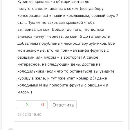
Куриные крылышки обжариваются до
полуготовности, ананас с соком (всегда беру
консерв.ананас) к нашим крылышкам, соевый соус 7
ст.л.. Тушим не закрывая крышкой чтобы
выпаривался сок. Дойдет до того, что дольки
ананаса начнут чернеть, за мин. 5 до готовности
добавляем порубленый чеснок..пару зубчиков. Все
мои знакомые, кто ни понимал кайфа фруктов с
овощами или мясом – в восторге! А самое
интересное, на следующий день, достав из
холодильника (если что то останеться) вы увидите
курицу в желе, и тут уже улет номер 2 )) даже
холодным! И вы полюбите фрукты с овощами и
мясом )
2
0
Ответить
25.02.13 19:40