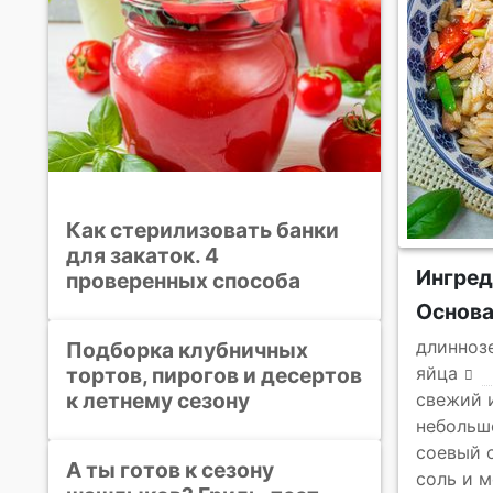
Как стерилизовать банки
для закаток. 4
Ингре
проверенных способа
Основ
длинноз
Подборка клубничных
тортов, пирогов и десертов
яйца
к летнему сезону
свежий 
небольш
соевый 
А ты готов к сезону
соль и 