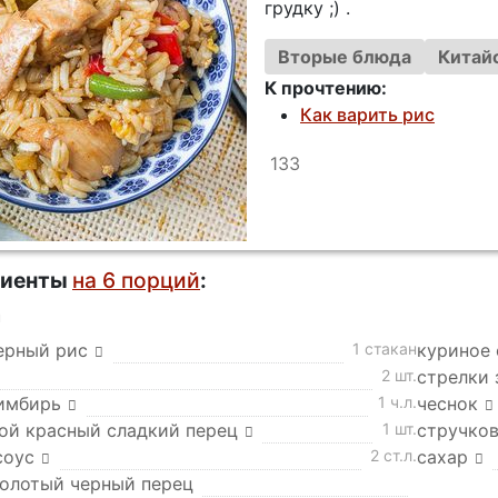
грудку ;) .
Вторые блюда
Китайс
К прочтению:
Как варить рис
133
диенты
на 6 порций
:
а
ерный рис
1 стакан
куриное
2 шт.
стрелки 
имбирь
1 ч.л.
чеснок
ой красный сладкий перец
1 шт.
стручков
соус
2 ст.л.
сахар
молотый черный перец