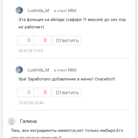
Ludmila_M
Mild
в ответ
Эта функция на айпаде (сафари 11 версия) до сих пор
не работает(
0
0
Ответить
29.01.18 17:03
Ludmila_M
Mild
в ответ
Ура! Заработало добавление в меню! Спасибо!!!
0
0
Ответить
13.02.18 22:40
Галина
Тань, все ингридиенты имеются,нет только имбиря.Его
чем то можно заменить?