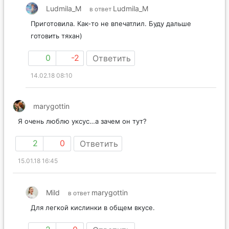
Ludmila_M
Ludmila_M
в ответ
Приготовила. Как-то не впечатлил. Буду дальше
готовить тяхан)
0
-2
Ответить
14.02.18 08:10
marygottin
Я очень люблю уксус…а зачем он тут?
2
0
Ответить
15.01.18 16:45
Mild
marygottin
в ответ
Для легкой кислинки в общем вкусе.