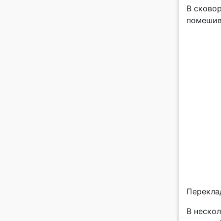
В сковор
помешив
Переклад
В нескол