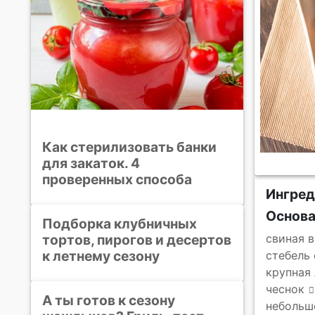
Как стерилизовать банки
для закаток. 4
проверенных способа
Ингре
Основ
Подборка клубничных
тортов, пирогов и десертов
свиная 
к летнему сезону
стебель
крупная 
чеснок
А ты готов к сезону
небольш