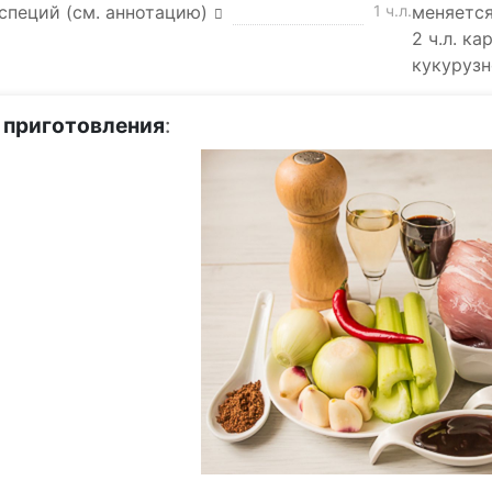
специй (см. аннотацию)
1 ч.л.
меняется
2 ч.л. к
кукурузн
 приготовления
: