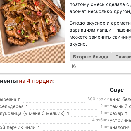
поэтому смесь сделала с
аромат несколько другой,
Блюдо вкусное и ароматн
вариациям лапши - пшенич
можете заменить свинину 
вкусно.
Вторые блюда
Панази
16
диенты
на 4 порции
:
а
Соус
вырезка
600 грамм
вино бел
 сельдерея
2 шт.
темный 
луковица (у меня 3 мелких)
1 шт.
сахар
4 зубчик
устричны
ой перчик чили
1 шт.
аналогич