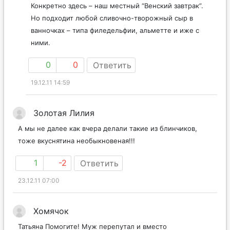
Конкретно здесь – наш местный “Венский завтрак”.
Но подходит любой сливочно-творожный сыр в
ванночках – типа филедельфии, альметте и иже с
ними.
0
0
Ответить
19.12.11 14:59
Золотая Лилия
А мы не далее как вчера делали такие из блинчиков,
тоже вкуснятина необыкновеная!!!
1
-2
Ответить
23.12.11 07:00
Хомячок
Татьяна Помогите! Муж перепутал и вместо