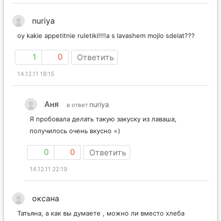
nuriya
oy kakie appetitnie ruletiki!!!!a s lavashem mojlo sdelat???
1
0
Ответить
14.12.11 18:15
Аня
nuriya
в ответ
Я пробовала делать такую закуску из лаваша,
получилось очень вкусно =)
0
0
Ответить
14.12.11 22:19
оксана
Татьяна, а как вы думаете , можно ли вместо хлеба