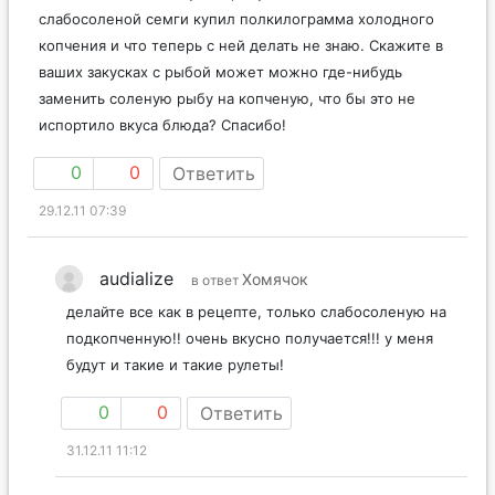
слабосоленой семги купил полкилограмма холодного
копчения и что теперь с ней делать не знаю. Скажите в
ваших закусках с рыбой может можно где-нибудь
заменить соленую рыбу на копченую, что бы это не
испортило вкуса блюда? Спасибо!
0
0
Ответить
29.12.11 07:39
audialize
Хомячок
в ответ
делайте все как в рецепте, только слабосоленую на
подкопченную!! очень вкусно получается!!! у меня
будут и такие и такие рулеты!
0
0
Ответить
31.12.11 11:12