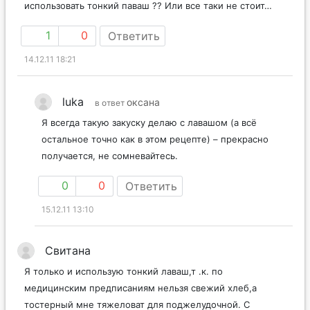
использовать тонкий паваш ?? Или все таки не стоит…
1
0
Ответить
14.12.11 18:21
luka
оксана
в ответ
Я всегда такую закуску делаю с лавашом (а всё
остальное точно как в этом рецепте) – прекрасно
получается, не сомневайтесь.
0
0
Ответить
15.12.11 13:10
Свитана
Я только и использую тонкий лаваш,т .к. по
медицинским предписаниям нельзя свежий хлеб,а
тостерный мне тяжеловат для поджелудочной. С